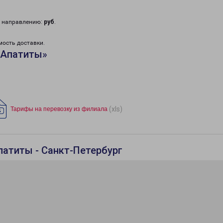
у направлению:
руб
.
мость доставки.
«Апатиты»
(xls)
Тарифы на перевозку из филиала
патиты - Санкт-Петербург