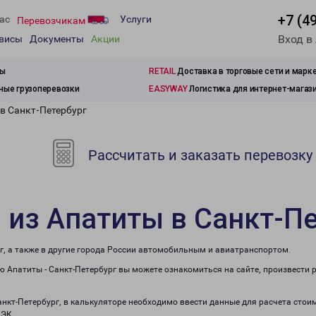
+7 (4
ас
Услуги
Перевозчикам
Вход в
рвисы
Документы
Акции
зы
RETAIL
Доставка в торговые сети и марк
ые грузоперевозки
EASYWAY
Логистика для интернет-магаз
 в Санкт-Петербург
Рассчитать и заказать перевозку
 из Апатиты в Санкт-П
г, а также в другие города России автомобильным и авиатранспортом.
 Апатиты - Санкт-Петербург вы можете ознакомиться на сайте, произвести 
анкт-Петербург, в калькуляторе необходимо ввести данные для расчета стои
ПЭК.