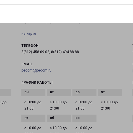
ГАТЧИНА ПРОСПЕКТ 25 ОКТЯБРЯ Д 42А
Ш
город Гатчина, проспект 25 Октября, 42А
на карте
ТЕЛЕФОН
8(812) 458-09-02, 8(812) 494-88-88
EMAIL
pecom@pecom.ru
ГРАФИК РАБОТЫ
0 до
с 10:00 до
с 10:00 до
с 10:00 до
с 10:00 до
21:00
21:00
21:00
21:00
с 10:00 до
с 10:00 до
с 10:00 до