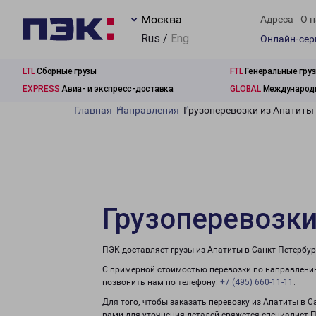
Москва
Адреса
О н
Rus /
Eng
Онлайн-се
LTL
Сборные грузы
FTL
Генеральные гру
EXPRESS
Авиа- и экспресс-доставка
GLOBAL
Международн
Главная
Направления
Грузоперевозки из Апатиты
Грузоперевозки
ПЭК доставляет грузы из Апатиты в Санкт-Петербур
С примерной стоимостью перевозки по направлению
позвонить нам по телефону:
+7 (495) 660-11-11
.
Для того, чтобы заказать перевозку из Апатиты в С
вами для уточнения деталей свяжется специалист 