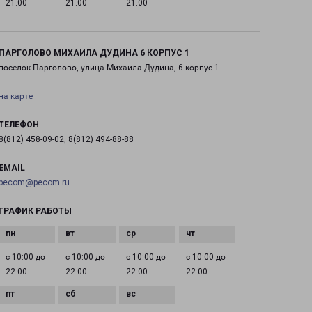
21:00
21:00
21:00
ПАРГОЛОВО МИХАИЛА ДУДИНА 6 КОРПУС 1
поселок Парголово, улица Михаила Дудина, 6 корпус 1
на карте
ТЕЛЕФОН
8(812) 458-09-02, 8(812) 494-88-88
EMAIL
pecom@pecom.ru
ГРАФИК РАБОТЫ
с 10:00 до
с 10:00 до
с 10:00 до
с 10:00 до
22:00
22:00
22:00
22:00