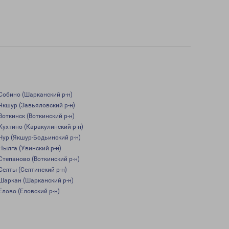
Собино (Шарканский р-н)
Якшур (Завьяловский р-н)
Воткинск (Воткинский р-н)
Кухтино (Каракулинский р-н)
Чур (Якшур-Бодьинский р-н)
Нылга (Увинский р-н)
Степаново (Воткинский р-н)
Селты (Селтинский р-н)
Шаркан (Шарканский р-н)
Елово (Еловский р-н)