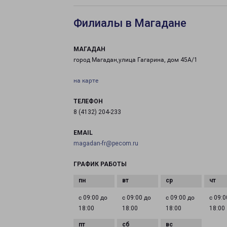
Филиалы в Магадане
МАГАДАН
город Магадан,улица Гагарина, дом 45А/1
на карте
ТЕЛЕФОН
8 (4132) 204-233
EMAIL
magadan-fr@pecom.ru
ГРАФИК РАБОТЫ
с 09:00 до
с 09:00 до
с 09:00 до
с 09:0
18:00
18:00
18:00
18:00