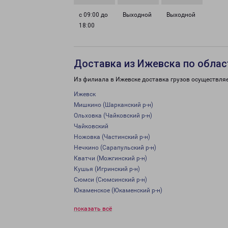
с 09:00 до
Выходной
Выходной
18:00
Доставка из Ижевска по облас
Из филиала в Ижевске доставка грузов осуществляе
Ижевск
Мишкино (Шарканский р-н)
Ольховка (Чайковский р-н)
Чайковский
Ножовка (Частинский р-н)
Нечкино (Сарапульский р-н)
Кватчи (Можгинский р-н)
Кушья (Игринский р-н)
Сюмси (Сюмсинский р-н)
Юкаменское (Юкаменский р-н)
показать всё