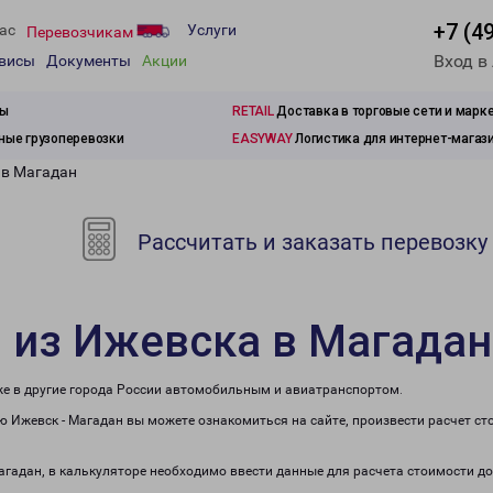
+7 (4
ас
Услуги
Перевозчикам
Вход в
рвисы
Документы
Акции
зы
RETAIL
Доставка в торговые сети и марк
ые грузоперевозки
EASYWAY
Логистика для интернет-магаз
 в Магадан
Рассчитать и заказать перевозку
 из Ижевска в Магадан
же в другие города России автомобильным и авиатранспортом.
 Ижевск - Магадан вы можете ознакомиться на сайте, произвести расчет с
Магадан, в калькуляторе необходимо ввести данные для расчета стоимости до