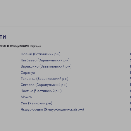
ти
тся в следующие города:
Новый (Воткинский р-н)
Кигбаево (Сарапульский р-н)
Вараксино (Завьяловский р-н)
Сарапул
Гольяны (Завьяловский р-н)
Сигаево (Сарапульский р-н)
Частые (Частинский р-н)
Можга
Ува (Увинский р-н)
Якшур-Бодья (Якшур-Бодьинский р-н)