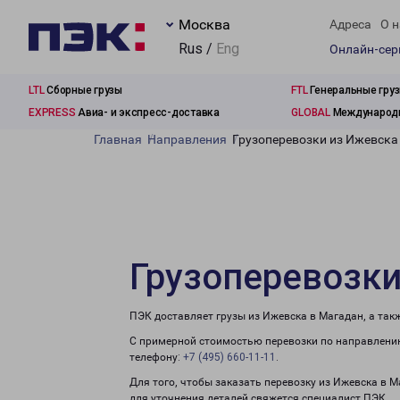
Москва
Адреса
О н
Rus /
Eng
Онлайн-се
LTL
Сборные грузы
FTL
Генеральные гру
EXPRESS
Авиа- и экспресс-доставка
GLOBAL
Международн
Главная
Направления
Грузоперевозки из Ижевска
Грузоперевозки
ПЭК доставляет грузы из Ижевска в Магадан, а так
С примерной стоимостью перевозки по направлению
телефону:
+7 (495) 660-11-11
.
Для того, чтобы заказать перевозку из Ижевска в 
для уточнения деталей свяжется специалист ПЭК.