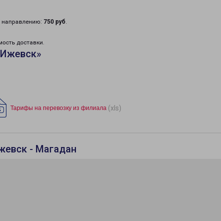
у направлению:
750 руб
.
мость доставки.
«Ижевск»
(xls)
Тарифы на перевозку из филиала
жевск - Магадан