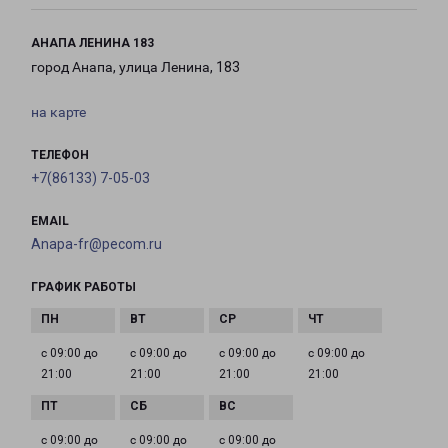
АНАПА ЛЕНИНА 183
город Анапа, улица Ленина, 183
на карте
ТЕЛЕФОН
+7(86133) 7-05-03
EMAIL
Anapa-fr@pecom.ru
ГРАФИК РАБОТЫ
с 09:00 до
с 09:00 до
с 09:00 до
с 09:00 до
21:00
21:00
21:00
21:00
с 09:00 до
с 09:00 до
с 09:00 до