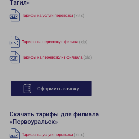
Тагил»
(xlsx)
Тарифы на услуги перевозки
(xls)
Тарифы на перевозку в филиал
(xls)
Тарифы на перевозку из филиала
Оформить заявку
Скачать тарифы для филиала
«Первоуральск»
(xlsx)
Тарифы на услуги перевозки