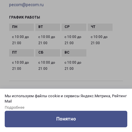
pecom@pecom.ru
ГРАФИК РАБОТЫ
с 10:00 до
с 10:00 до
с 10:00 до
с 10:00 до
21:00
21:00
21:00
21:00
с 10:00 до
с 10:00 до
с 10:00 до
21:00
21:00
21:00
МОСКВА АЗОВСКАЯ 24 КОРПУС 3
Мы используем файлы cookie и сервисы Яндекс.Метрика, Рейтинг
Россия, Москва город, Зюзино район, улица
Mail
Азовская, дом 24, корпус 3
Подробнее
Понятно
на карте
Оцените нашу работу
Услуги
Сервисы
Меню
Кабинет
Контакты
ТЕЛЕФОН