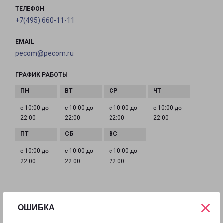
ТЕЛЕФОН
+7(495) 660-11-11
EMAIL
pecom@pecom.ru
ГРАФИК РАБОТЫ
с 10:00 до
с 10:00 до
с 10:00 до
с 10:00 до
22:00
22:00
22:00
22:00
с 10:00 до
с 10:00 до
с 10:00 до
22:00
22:00
22:00
ИСТРА МОСКОВСКАЯ 9
×
ОШИБКА
Московская область, улица Московская, 9