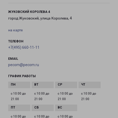
ЖУКОВСКИЙ КОРОЛЕВА 4
город Жуковский, улица Королева, 4
на карте
ТЕЛЕФОН
+7(495) 660-11-11
EMAIL
pecom@pecom.ru
ГРАФИК РАБОТЫ
с 10:00 до
с 10:00 до
с 10:00 до
с 10:00 до
21:00
21:00
21:00
21:00
с 10:00 до
с 10:00 до
с 10:00 до