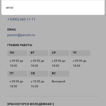
на карте
error
ТЕЛЕФОН
+7(495) 660-11-11
EMAIL
pecom@pecom.ru
ГРАФИК РАБОТЫ
с 09:00 до
с 09:00 до
с 09:00 до
с 09:00 до
18:00
18:00
18:00
18:00
с 09:00 до
с 10:00 до
Выходной
18:00
16:00
КРАСНОГОРСК МОЛОДЕЖНАЯ 3