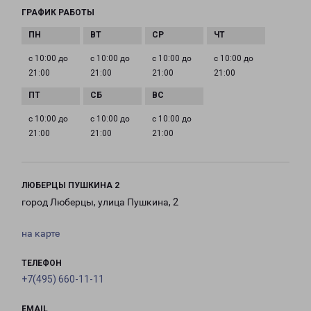
ГРАФИК РАБОТЫ
с 10:00 до
с 10:00 до
с 10:00 до
с 10:00 до
21:00
21:00
21:00
21:00
с 10:00 до
с 10:00 до
с 10:00 до
21:00
21:00
21:00
ЛЮБЕРЦЫ ПУШКИНА 2
город Люберцы, улица Пушкина, 2
на карте
ТЕЛЕФОН
+7(495) 660-11-11
EMAIL