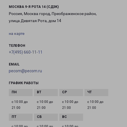
МОСКВА 9-Я РОТА 14 (СДЭК)
Россия, Москва город, Преображенское район,
улица Девятая Рота, дом 14
на карте
ТЕЛЕФОН
+7(495) 660-11-11
EMAIL
pecom@pecom.ru
ГРАФИК РАБОТЫ
с 10:00 до
с 10:00 до
с 10:00 до
с 10:00 до
21:00
21:00
21:00
21:00
с 10:00 до
с 10:00 до
с 10:00 до