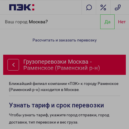
Главная
Направления
Грузоперевозки Москва - Раменское
Ваш город
Москва?
Да
Нет
(Раменский р-н)
Рассчитать и заказать перевозку
Грузоперевозки Москва -
Раменское (Раменский р-н)
Ближайший филиал компании «ПЭК» к городу Раменское
(Раменский р-н) находится в Москве.
Узнать тариф и срок перевозки
Чтобы узнать тариф, укажите город отправки, город
доставки, тип перевозки и вес груза.