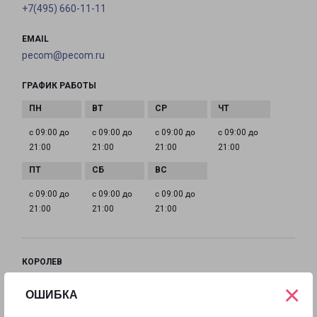
+7(495) 660-11-11
EMAIL
pecom@pecom.ru
ГРАФИК РАБОТЫ
с 09:00 до
с 09:00 до
с 09:00 до
с 09:00 до
21:00
21:00
21:00
21:00
с 09:00 до
с 09:00 до
с 09:00 до
21:00
21:00
21:00
КОРОЛЕВ
Россия, Московская область, Королёв,
×
ОШИБКА
Ярославский проезд, 1В