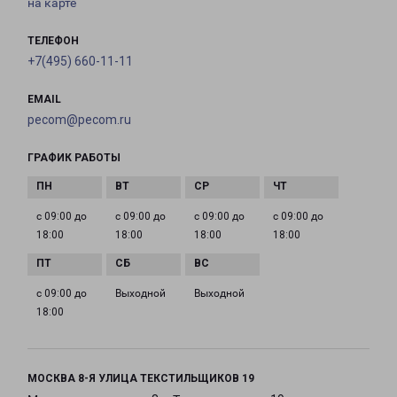
на карте
ТЕЛЕФОН
+7(495) 660-11-11
EMAIL
pecom@pecom.ru
ГРАФИК РАБОТЫ
с 09:00 до
с 09:00 до
с 09:00 до
с 09:00 до
18:00
18:00
18:00
18:00
с 09:00 до
Выходной
Выходной
18:00
МОСКВА 8-Я УЛИЦА ТЕКСТИЛЬЩИКОВ 19