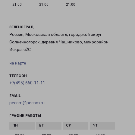
21:00
21:00
21:00
ЗЕЛЕНОГРАД
Россия, Московская область, городской округ
Солнечногорск, деревня Чашниково, микрорайон
Искра, с2С
на карте
ТЕЛЕФОН
+7(495) 660-11-11
EMAIL
pecom@pecom.ru
ГРАФИК РАБОТЫ