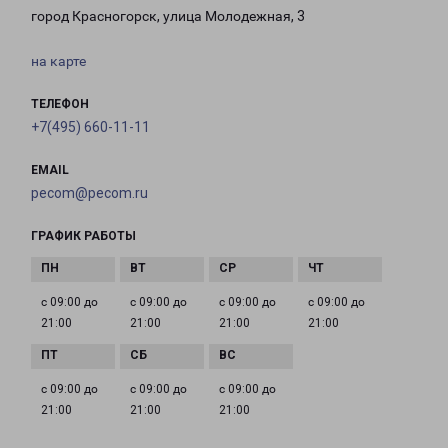
город Красногорск, улица Молодежная, 3
на карте
ТЕЛЕФОН
+7(495) 660-11-11
EMAIL
pecom@pecom.ru
ГРАФИК РАБОТЫ
с 09:00 до
с 09:00 до
с 09:00 до
с 09:00 до
21:00
21:00
21:00
21:00
с 09:00 до
с 09:00 до
с 09:00 до
21:00
21:00
21:00