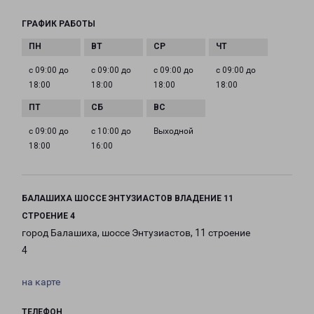
ГРАФИК РАБОТЫ
с 09:00 до
с 09:00 до
с 09:00 до
с 09:00 до
18:00
18:00
18:00
18:00
с 09:00 до
с 10:00 до
Выходной
18:00
16:00
БАЛАШИХА ШОССЕ ЭНТУЗИАСТОВ ВЛАДЕНИЕ 11
СТРОЕНИЕ 4
город Балашиха, шоссе Энтузиастов, 11 строение
4
на карте
ТЕЛЕФОН