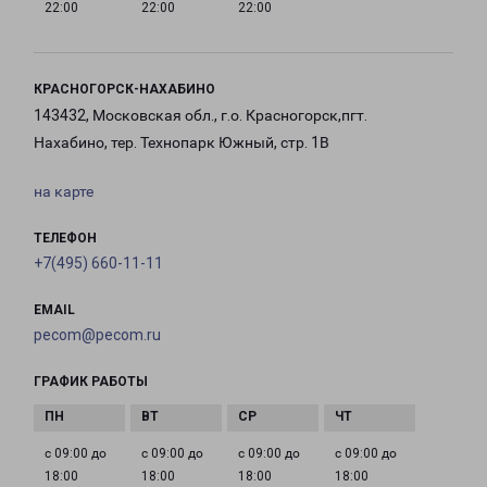
22:00
22:00
22:00
КРАСНОГОРСК-НАХАБИНО
143432, Московская обл., г.о. Красногорск,пгт.
Нахабино, тер. Технопарк Южный, стр. 1В
на карте
ТЕЛЕФОН
+7(495) 660-11-11
EMAIL
pecom@pecom.ru
ГРАФИК РАБОТЫ
с 09:00 до
с 09:00 до
с 09:00 до
с 09:00 до
18:00
18:00
18:00
18:00