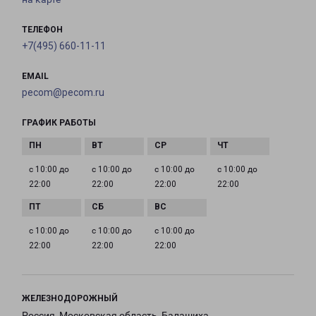
ТЕЛЕФОН
+7(495) 660-11-11
EMAIL
pecom@pecom.ru
ГРАФИК РАБОТЫ
с 10:00 до
с 10:00 до
с 10:00 до
с 10:00 до
22:00
22:00
22:00
22:00
с 10:00 до
с 10:00 до
с 10:00 до
22:00
22:00
22:00
ЖЕЛЕЗНОДОРОЖНЫЙ
Россия, Московская область, Балашиха,