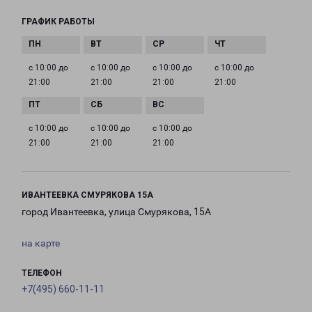
ГРАФИК РАБОТЫ
с 10:00 до
с 10:00 до
с 10:00 до
с 10:00 до
21:00
21:00
21:00
21:00
с 10:00 до
с 10:00 до
с 10:00 до
21:00
21:00
21:00
ИВАНТЕЕВКА СМУРЯКОВА 15А
город Ивантеевка, улица Смурякова, 15А
на карте
ТЕЛЕФОН
+7(495) 660-11-11