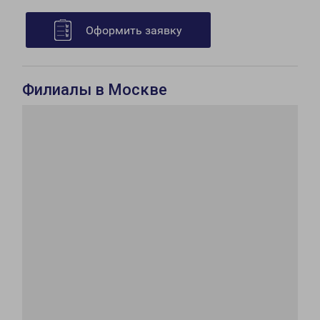
Оформить заявку
Филиалы в Москве