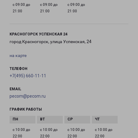
с 09:00 до
с 09:00 до
с 09:00 до
21:00
21:00
21:00
КРАСНОГОРСК УСПЕНСКАЯ 24
город Красногорск, улица Успенская, 24
на карте
ТЕЛЕФОН
+7(495) 660-11-11
EMAIL
pecom@pecom.ru
ГРАФИК РАБОТЫ
с 10:00 до
с 10:00 до
с 10:00 до
с 10:00 до
22:00
22:00
22:00
22:00