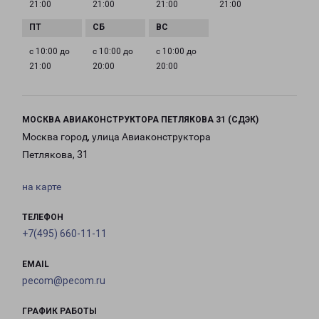
21:00
21:00
21:00
21:00
с 10:00 до
с 10:00 до
с 10:00 до
21:00
20:00
20:00
МОСКВА АВИАКОНСТРУКТОРА ПЕТЛЯКОВА 31 (СДЭК)
Москва город, улица Авиаконструктора
Петлякова, 31
на карте
ТЕЛЕФОН
+7(495) 660-11-11
EMAIL
pecom@pecom.ru
ГРАФИК РАБОТЫ