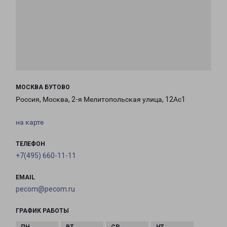
МОСКВА БУТОВО
Россия, Москва, 2-я Мелитопольская улица, 12Ас1
на карте
ТЕЛЕФОН
+7(495) 660-11-11
EMAIL
pecom@pecom.ru
ГРАФИК РАБОТЫ