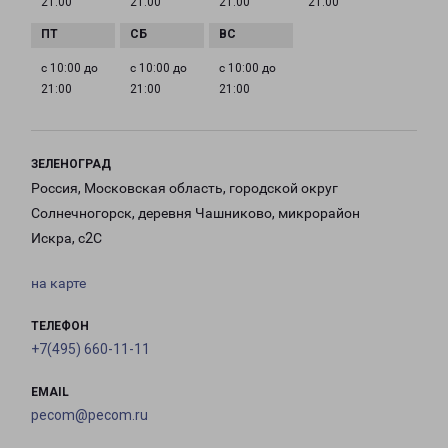
21:00
21:00
21:00
21:00
с 10:00 до
с 10:00 до
с 10:00 до
21:00
21:00
21:00
ЗЕЛЕНОГРАД
Россия, Московская область, городской округ
Солнечногорск, деревня Чашниково, микрорайон
Искра, с2С
на карте
ТЕЛЕФОН
+7(495) 660-11-11
EMAIL
pecom@pecom.ru