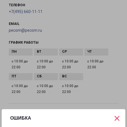
ТЕЛЕФОН
+7(495) 660-11-11
EMAIL
pecom@pecom.ru
ГРАФИК РАБОТЫ
с 10:00 до
с 10:00 до
с 10:00 до
с 10:00 до
22:00
22:00
22:00
22:00
с 10:00 до
с 10:00 до
с 10:00 до
22:00
22:00
22:00
ИСТРА МОСКОВСКАЯ 9
×
ОШИБКА
Московская область, улица Московская, 9