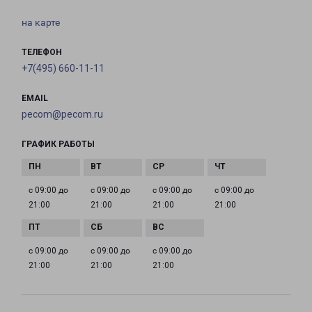
на карте
ТЕЛЕФОН
+7(495) 660-11-11
EMAIL
pecom@pecom.ru
ГРАФИК РАБОТЫ
с 09:00 до
с 09:00 до
с 09:00 до
с 09:00 до
21:00
21:00
21:00
21:00
с 09:00 до
с 09:00 до
с 09:00 до
21:00
21:00
21:00