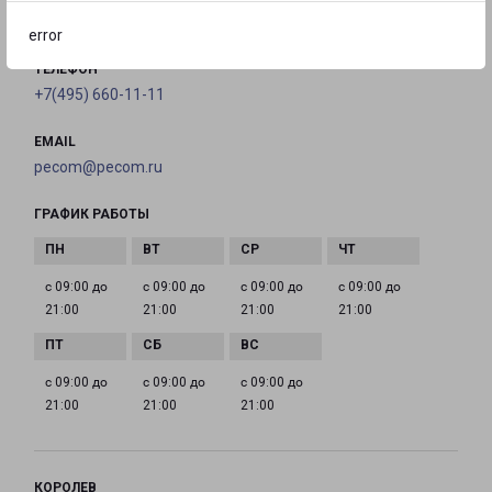
на карте
error
ТЕЛЕФОН
+7(495) 660-11-11
EMAIL
pecom@pecom.ru
ГРАФИК РАБОТЫ
с 09:00 до
с 09:00 до
с 09:00 до
с 09:00 до
21:00
21:00
21:00
21:00
с 09:00 до
с 09:00 до
с 09:00 до
21:00
21:00
21:00
КОРОЛЕВ