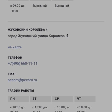
с 09:00 до
Выходной
Выходной
18:00
ЖУКОВСКИЙ КОРОЛЕВА 4
город Жуковский, улица Королева, 4
на карте
ТЕЛЕФОН
+7(495) 660-11-11
EMAIL
pecom@pecom.ru
ГРАФИК РАБОТЫ
с 10:00 до
с 10:00 до
с 10:00 до
с 10:00 до