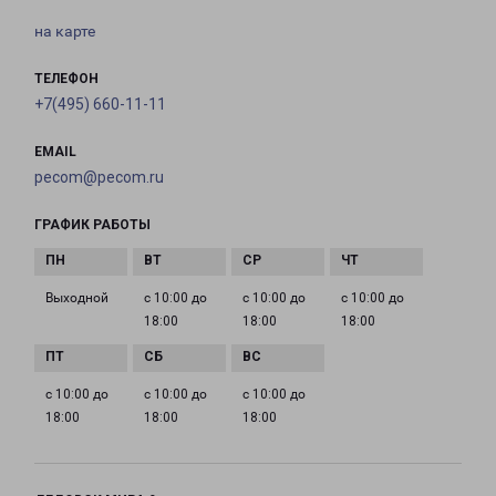
на карте
ТЕЛЕФОН
+7(495) 660-11-11
EMAIL
pecom@pecom.ru
ГРАФИК РАБОТЫ
Выходной
с 10:00 до
с 10:00 до
с 10:00 до
18:00
18:00
18:00
с 10:00 до
с 10:00 до
с 10:00 до
18:00
18:00
18:00