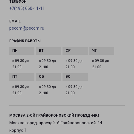
ТЕЛЕФОН
+7(495) 660-11-11
EMAIL
pecom@pecom.ru
ГРАФИК РАБОТЫ
с 09:30 до
с 09:30 до
с 09:30 до
с 09:30 до
21:00
21:00
21:00
21:00
с 09:30 до
с 09:30 до
с 09:30 до
21:00
21:00
21:00
МОСКВА 2-ОЙ ГРАЙВОРОНОВСКИЙ ПРОЕЗД 44К1
Москва город, проезд 2-й Грайвороновский, 44
корпус 1