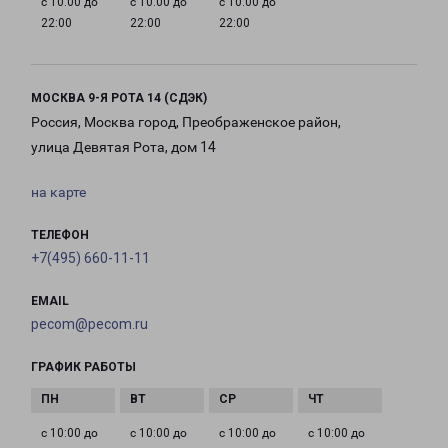
с 10:00 до
с 10:00 до
с 10:00 до
22:00
22:00
22:00
МОСКВА 9-Я РОТА 14 (СДЭК)
Россия, Москва город, Преображенское район,
улица Девятая Рота, дом 14
на карте
ТЕЛЕФОН
+7(495) 660-11-11
EMAIL
pecom@pecom.ru
ГРАФИК РАБОТЫ
с 10:00 до
с 10:00 до
с 10:00 до
с 10:00 до