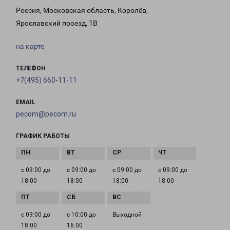
Россия, Московская область, Королёв,
Ярославский проезд, 1В
на карте
ТЕЛЕФОН
+7(495) 660-11-11
EMAIL
pecom@pecom.ru
ГРАФИК РАБОТЫ
с 09:00 до
с 09:00 до
с 09:00 до
с 09:00 до
18:00
18:00
18:00
18:00
с 09:00 до
с 10:00 до
Выходной
18:00
16:00