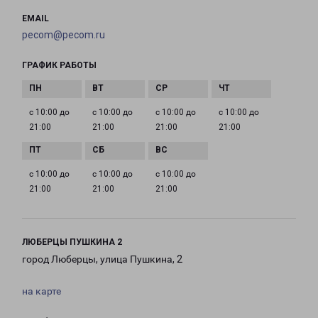
EMAIL
pecom@pecom.ru
ГРАФИК РАБОТЫ
с 10:00 до
с 10:00 до
с 10:00 до
с 10:00 до
21:00
21:00
21:00
21:00
с 10:00 до
с 10:00 до
с 10:00 до
21:00
21:00
21:00
ЛЮБЕРЦЫ ПУШКИНА 2
город Люберцы, улица Пушкина, 2
на карте