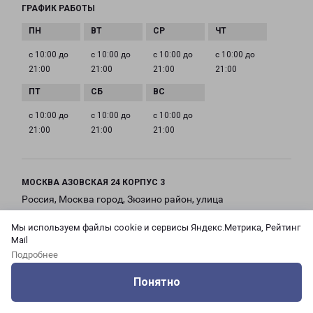
ГРАФИК РАБОТЫ
с 10:00 до
с 10:00 до
с 10:00 до
с 10:00 до
21:00
21:00
21:00
21:00
с 10:00 до
с 10:00 до
с 10:00 до
21:00
21:00
21:00
МОСКВА АЗОВСКАЯ 24 КОРПУС 3
Россия, Москва город, Зюзино район, улица
Азовская, дом 24, корпус 3
Мы используем файлы cookie и сервисы Яндекс.Метрика, Рейтинг
Mail
на карте
Подробнее
ТЕЛЕФОН
Понятно
+7(495) 660-11-11
Оцените нашу работу
Услуги
Сервисы
Меню
Кабинет
Контакты