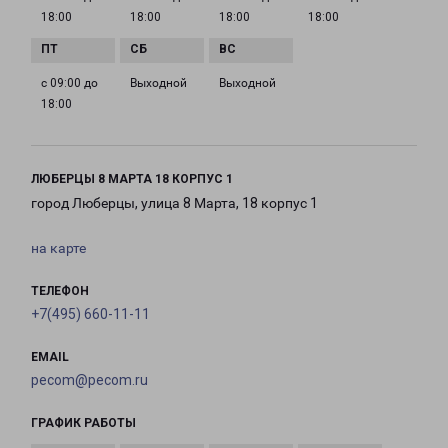
18:00
18:00
18:00
18:00
с 09:00 до
Выходной
Выходной
18:00
ЛЮБЕРЦЫ 8 МАРТА 18 КОРПУС 1
город Люберцы, улица 8 Марта, 18 корпус 1
на карте
ТЕЛЕФОН
+7(495) 660-11-11
EMAIL
pecom@pecom.ru
ГРАФИК РАБОТЫ