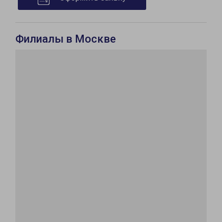
Филиалы в Москве