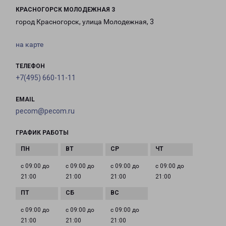
КРАСНОГОРСК МОЛОДЕЖНАЯ 3
город Красногорск, улица Молодежная, 3
на карте
ТЕЛЕФОН
+7(495) 660-11-11
EMAIL
pecom@pecom.ru
ГРАФИК РАБОТЫ
с 09:00 до
с 09:00 до
с 09:00 до
с 09:00 до
21:00
21:00
21:00
21:00
с 09:00 до
с 09:00 до
с 09:00 до
21:00
21:00
21:00