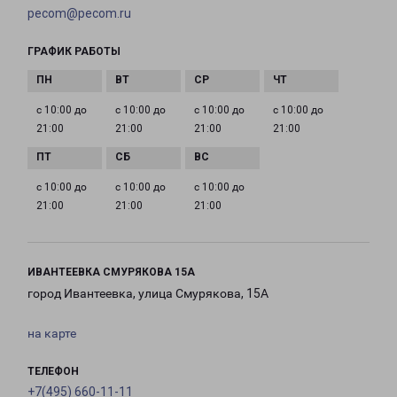
pecom@pecom.ru
ГРАФИК РАБОТЫ
с 10:00 до
с 10:00 до
с 10:00 до
с 10:00 до
21:00
21:00
21:00
21:00
с 10:00 до
с 10:00 до
с 10:00 до
21:00
21:00
21:00
ИВАНТЕЕВКА СМУРЯКОВА 15А
город Ивантеевка, улица Смурякова, 15А
на карте
ТЕЛЕФОН
+7(495) 660-11-11