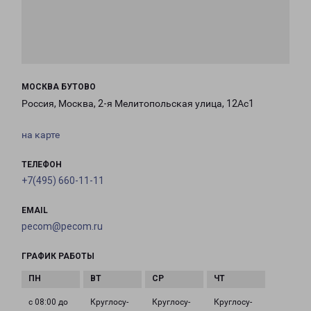
МОСКВА БУТОВО
Россия, Москва, 2-я Мелитопольская улица, 12Ас1
на карте
ТЕЛЕФОН
+7(495) 660-11-11
EMAIL
pecom@pecom.ru
ГРАФИК РАБОТЫ
с 08:00 до
Круглосу­
Круглосу­
Круглосу­