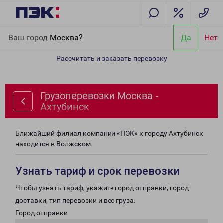
Главная
Направления
Грузоперевозки Москва - Ахтубинск
Ваш город
Москва?
Да
Нет
Рассчитать и заказать перевозку
Грузоперевозки Москва -
Ахтубинск
Ближайший филиал компании «ПЭК» к городу Ахтубинск
находится в Волжском.
Узнать тариф и срок перевозки
Чтобы узнать тариф, укажите город отправки, город
доставки, тип перевозки и вес груза.
Город отправки