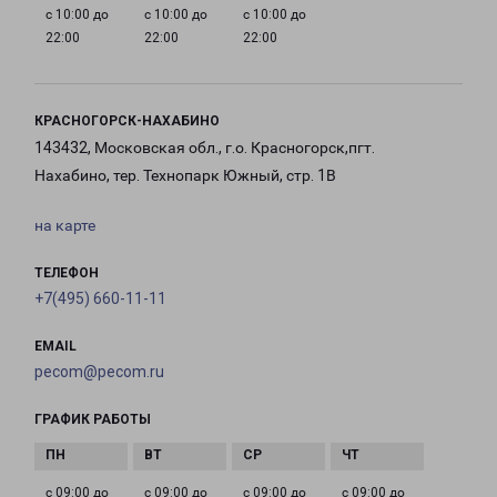
с 10:00 до
с 10:00 до
с 10:00 до
22:00
22:00
22:00
КРАСНОГОРСК-НАХАБИНО
143432, Московская обл., г.о. Красногорск,пгт.
Нахабино, тер. Технопарк Южный, стр. 1В
на карте
ТЕЛЕФОН
+7(495) 660-11-11
EMAIL
pecom@pecom.ru
ГРАФИК РАБОТЫ
с 09:00 до
с 09:00 до
с 09:00 до
с 09:00 до