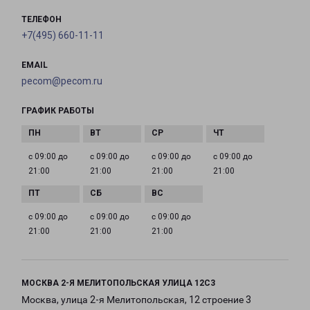
ТЕЛЕФОН
+7(495) 660-11-11
EMAIL
pecom@pecom.ru
ГРАФИК РАБОТЫ
с 09:00 до
с 09:00 до
с 09:00 до
с 09:00 до
21:00
21:00
21:00
21:00
с 09:00 до
с 09:00 до
с 09:00 до
21:00
21:00
21:00
МОСКВА 2-Я МЕЛИТОПОЛЬСКАЯ УЛИЦА 12С3
Москва, улица 2-я Мелитопольская, 12 строение 3