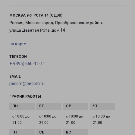
МОСКВА 9-Я РОТА 14 (СДЭК)
Россия, Москва город, Преображенское район,
улица Девятая Рота, дом 14
на карте
ТЕЛЕФОН
+7(495) 660-11-11
EMAIL
pecom@pecom.ru
ГРАФИК РАБОТЫ
с 10:00 до
с 10:00 до
с 10:00 до
с 10:00 до
21:00
21:00
21:00
21:00