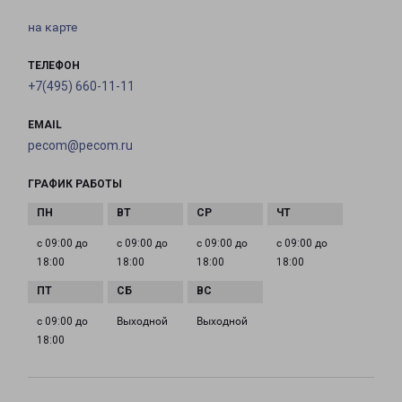
на карте
ТЕЛЕФОН
+7(495) 660-11-11
EMAIL
pecom@pecom.ru
ГРАФИК РАБОТЫ
с 09:00 до
с 09:00 до
с 09:00 до
с 09:00 до
18:00
18:00
18:00
18:00
с 09:00 до
Выходной
Выходной
18:00