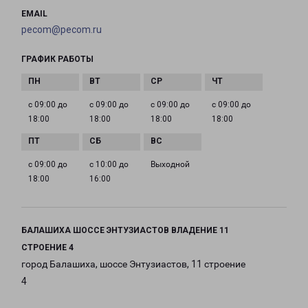
EMAIL
pecom@pecom.ru
ГРАФИК РАБОТЫ
с 09:00 до
с 09:00 до
с 09:00 до
с 09:00 до
18:00
18:00
18:00
18:00
с 09:00 до
с 10:00 до
Выходной
18:00
16:00
БАЛАШИХА ШОССЕ ЭНТУЗИАСТОВ ВЛАДЕНИЕ 11
СТРОЕНИЕ 4
город Балашиха, шоссе Энтузиастов, 11 строение
4