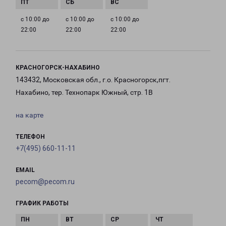
с 10:00 до
с 10:00 до
с 10:00 до
22:00
22:00
22:00
КРАСНОГОРСК-НАХАБИНО
143432, Московская обл., г.о. Красногорск,пгт.
Нахабино, тер. Технопарк Южный, стр. 1В
на карте
ТЕЛЕФОН
+7(495) 660-11-11
EMAIL
pecom@pecom.ru
ГРАФИК РАБОТЫ