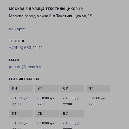
МОСКВА 8-Я УЛИЦА ТЕКСТИЛЬЩИКОВ 19
Москва город, улица 8-я Текстильщиков, 19
на карте
ТЕЛЕФОН
+7(495) 660-11-11
EMAIL
pecom@pecom.ru
ГРАФИК РАБОТЫ
с 10:00 до
с 10:00 до
с 10:00 до
с 10:00 до
22:00
22:00
22:00
22:00
с 10:00 до
с 10:00 до
с 10:00 до