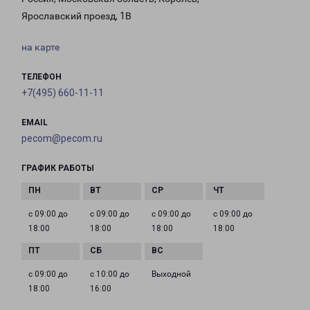
Ярославский проезд, 1В
на карте
ТЕЛЕФОН
+7(495) 660-11-11
EMAIL
pecom@pecom.ru
ГРАФИК РАБОТЫ
с 09:00 до
с 09:00 до
с 09:00 до
с 09:00 до
18:00
18:00
18:00
18:00
с 09:00 до
с 10:00 до
Выходной
18:00
16:00