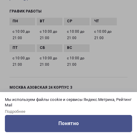
ГРАФИК РАБОТЫ
с 10:00 до
с 10:00 до
с 10:00 до
с 10:00 до
21:00
21:00
21:00
21:00
с 10:00 до
с 10:00 до
с 10:00 до
21:00
21:00
21:00
МОСКВА АЗОВСКАЯ 24 КОРПУС 3
Россия, Москва город, Зюзино район, улица
Мы используем файлы cookie и сервисы Яндекс.Метрика, Рейтинг
Азовская, дом 24, корпус 3
Mail
Подробнее
на карте
Понятно
Оцените нашу работу
ТЕЛЕФОН
Услуги
Сервисы
Меню
Кабинет
Контакты
+7(495) 660-11-11