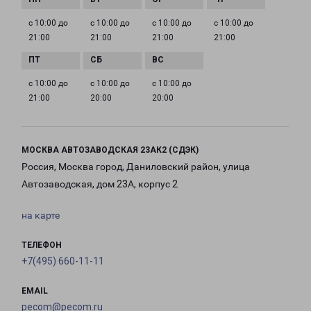
с 10:00 до
с 10:00 до
с 10:00 до
с 10:00 до
21:00
21:00
21:00
21:00
с 10:00 до
с 10:00 до
с 10:00 до
21:00
20:00
20:00
МОСКВА АВТОЗАВОДСКАЯ 23АК2 (СДЭК)
Россия, Москва город, Даниловский район, улица
Автозаводская, дом 23А, корпус 2
на карте
ТЕЛЕФОН
+7(495) 660-11-11
EMAIL
pecom@pecom.ru