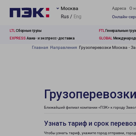
Москва
Адреса
О н
Rus /
Eng
Онлайн-се
LTL
Сборные грузы
FTL
Генеральные гру
EXPRESS
Авиа- и экспресс-доставка
GLOBAL
Международн
Главная
Направления
Грузоперевозки Москва - З
Грузоперевозки
Ближайший филиал компании «ПЭК» к городу Заволж
Узнать тариф и срок перево
Чтобы узнать тариф, укажите город отправки, город 