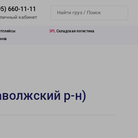
95) 660-11-11
 личный кабинет
етплейсы
3PL
Складская логистика
инов
аволжский р-н)