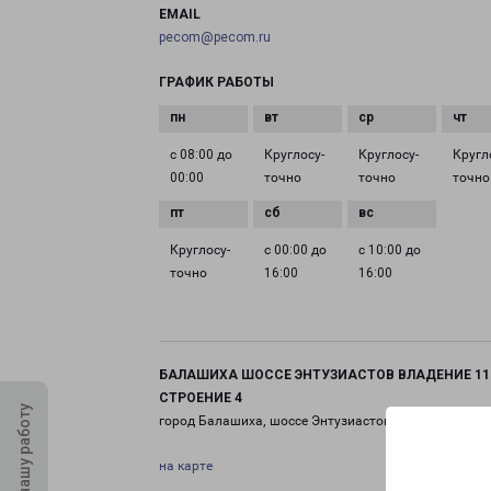
EMAIL
pecom@pecom.ru
ГРАФИК РАБОТЫ
с 08:00 до
Круглосу­
Круглосу­
Кругл
00:00
точно
точно
точно
Круглосу­
с 00:00 до
с 10:00 до
точно
16:00
16:00
БАЛАШИХА ШОССЕ ЭНТУЗИАСТОВ ВЛАДЕНИЕ 11
СТРОЕНИЕ 4
Оцените нашу работу
город Балашиха, шоссе Энтузиастов, 11 строение 4
на карте