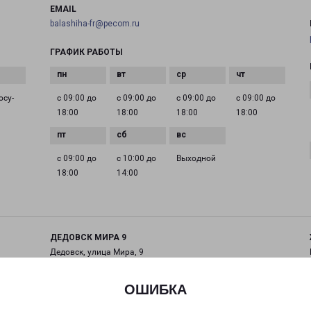
EMAIL
balashiha-fr@pecom.ru
ГРАФИК РАБОТЫ
осу­
с 09:00 до
с 09:00 до
с 09:00 до
с 09:00 до
18:00
18:00
18:00
18:00
с 09:00 до
с 10:00 до
Выходной
18:00
14:00
ДЕДОВСК МИРА 9
Дедовск, улица Мира, 9
на карте
ОШИБКА
ТЕЛЕФОН