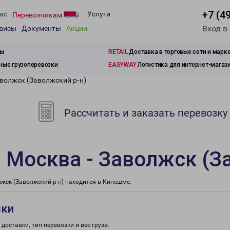
+7 (4
ас
Услуги
Перевозчикам
Вход в
рвисы
Документы
Акции
зы
RETAIL
Доставка в торговые сети и марк
ые грузоперевозки
EASYWAY
Логистика для интернет-магаз
аволжск (Заволжский р-н)
Рассчитать и заказать перевозку
 Москва - Заволжск (З
ск (Заволжский р-н) находится в Кинешме.
зки
доставки, тип перевозки и вес груза.