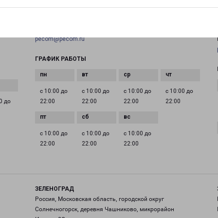
+7(495) 660-11-11
EMAIL
pecom@pecom.ru
ГРАФИК РАБОТЫ
с 10:00 до
с 10:00 до
с 10:00 до
с 10:00 до
0 до
22:00
22:00
22:00
22:00
с 10:00 до
с 10:00 до
с 10:00 до
22:00
22:00
22:00
ЗЕЛЕНОГРАД
Россия, Московская область, городской округ
Солнечногорск, деревня Чашниково, микрорайон