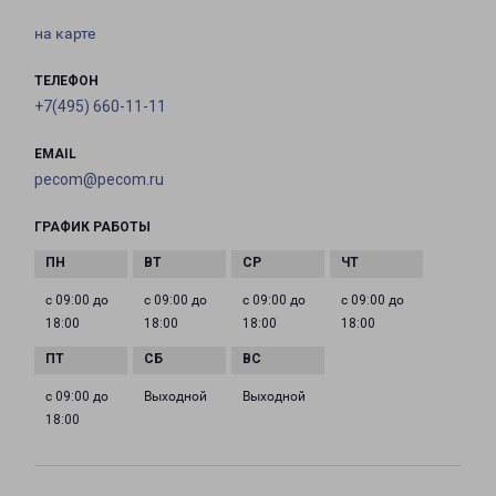
на карте
ТЕЛЕФОН
+7(495) 660-11-11
EMAIL
pecom@pecom.ru
ГРАФИК РАБОТЫ
с 09:00 до
с 09:00 до
с 09:00 до
с 09:00 до
18:00
18:00
18:00
18:00
с 09:00 до
Выходной
Выходной
18:00