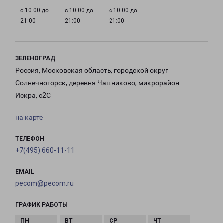
с 10:00 до
с 10:00 до
с 10:00 до
21:00
21:00
21:00
ЗЕЛЕНОГРАД
Россия, Московская область, городской округ
Солнечногорск, деревня Чашниково, микрорайон
Искра, с2С
на карте
ТЕЛЕФОН
+7(495) 660-11-11
EMAIL
pecom@pecom.ru
ГРАФИК РАБОТЫ