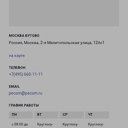
МОСКВА БУТОВО
Россия, Москва, 2-я Мелитопольская улица, 12Ас1
на карте
ТЕЛЕФОН
+7(495) 660-11-11
EMAIL
pecom@pecom.ru
ГРАФИК РАБОТЫ
с 08:00 до
Круглосу­
Круглосу­
Круглосу­