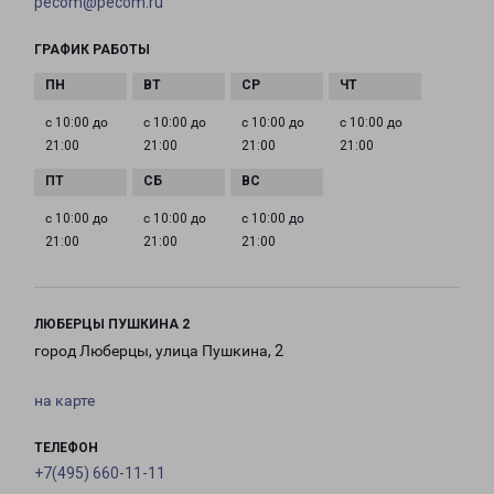
pecom@pecom.ru
ГРАФИК РАБОТЫ
с 10:00 до
с 10:00 до
с 10:00 до
с 10:00 до
21:00
21:00
21:00
21:00
с 10:00 до
с 10:00 до
с 10:00 до
21:00
21:00
21:00
ЛЮБЕРЦЫ ПУШКИНА 2
город Люберцы, улица Пушкина, 2
на карте
ТЕЛЕФОН
+7(495) 660-11-11