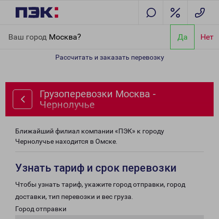
Главная
Направления
Грузоперевозки Москва - Чернолучье
Ваш город
Москва?
Да
Нет
Рассчитать и заказать перевозку
Грузоперевозки Москва -
Чернолучье
Ближайший филиал компании «ПЭК» к городу
Чернолучье находится в Омске.
Узнать тариф и срок перевозки
Чтобы узнать тариф, укажите город отправки, город
доставки, тип перевозки и вес груза.
Город отправки