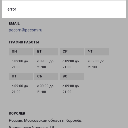
ТЕЛЕФОН
error
+7(495) 660-11-11
EMAIL
pecom@pecom.ru
ГРАФИК РАБОТЫ
с 09:00 до
с 09:00 до
с 09:00 до
с 09:00 до
21:00
21:00
21:00
21:00
с 09:00 до
с 09:00 до
с 09:00 до
21:00
21:00
21:00
КОРОЛЕВ
Россия, Московская область, Королёв,
Ярославский проезд, 1В