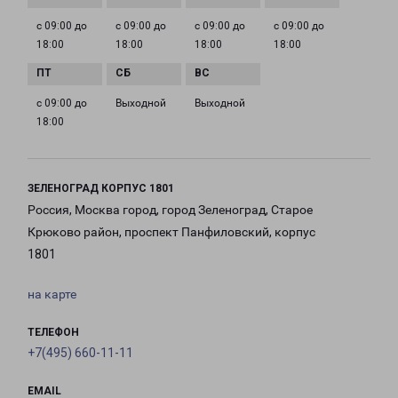
с 09:00 до
с 09:00 до
с 09:00 до
с 09:00 до
18:00
18:00
18:00
18:00
с 09:00 до
Выходной
Выходной
18:00
ЗЕЛЕНОГРАД КОРПУС 1801
Россия, Москва город, город Зеленоград, Старое
Крюково район, проспект Панфиловский, корпус
1801
на карте
ТЕЛЕФОН
+7(495) 660-11-11
EMAIL