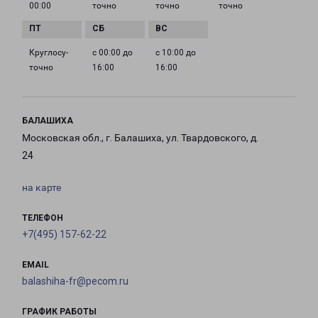
00:00
точно
точно
точно
Круглосу­
с 00:00 до
с 10:00 до
точно
16:00
16:00
БАЛАШИХА
Московская обл., г. Балашиха, ул. Твардовского, д.
24
на карте
ТЕЛЕФОН
+7(495) 157-62-22
EMAIL
balashiha-fr@pecom.ru
ГРАФИК РАБОТЫ