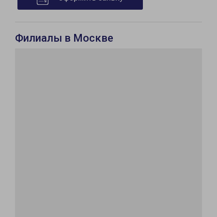
Филиалы в Москве