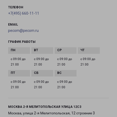
ТЕЛЕФОН
+7(495) 660-11-11
EMAIL
pecom@pecom.ru
ГРАФИК РАБОТЫ
с 09:00 до
с 09:00 до
с 09:00 до
с 09:00 до
21:00
21:00
21:00
21:00
с 09:00 до
с 09:00 до
с 09:00 до
21:00
21:00
21:00
МОСКВА 2-Я МЕЛИТОПОЛЬСКАЯ УЛИЦА 12С3
Москва, улица 2-я Мелитопольская, 12 строение 3