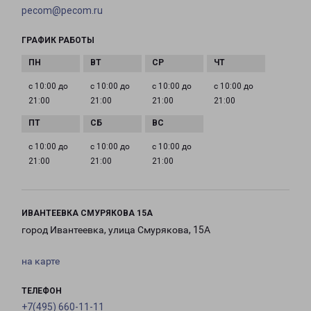
pecom@pecom.ru
ГРАФИК РАБОТЫ
с 10:00 до
с 10:00 до
с 10:00 до
с 10:00 до
21:00
21:00
21:00
21:00
с 10:00 до
с 10:00 до
с 10:00 до
21:00
21:00
21:00
ИВАНТЕЕВКА СМУРЯКОВА 15А
город Ивантеевка, улица Смурякова, 15А
на карте
ТЕЛЕФОН
+7(495) 660-11-11