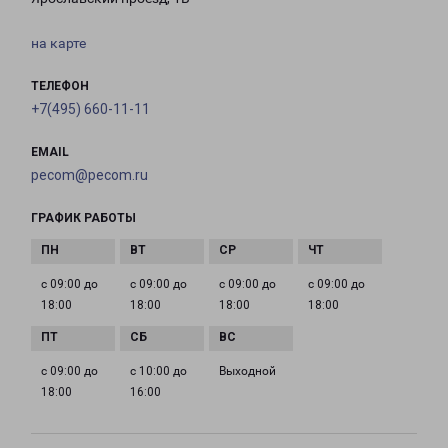
на карте
ТЕЛЕФОН
+7(495) 660-11-11
EMAIL
pecom@pecom.ru
ГРАФИК РАБОТЫ
с 09:00 до
с 09:00 до
с 09:00 до
с 09:00 до
18:00
18:00
18:00
18:00
с 09:00 до
с 10:00 до
Выходной
18:00
16:00