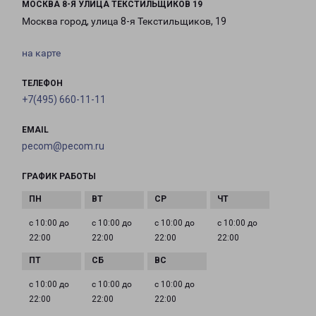
МОСКВА 8-Я УЛИЦА ТЕКСТИЛЬЩИКОВ 19
Москва город, улица 8-я Текстильщиков, 19
на карте
ТЕЛЕФОН
+7(495) 660-11-11
EMAIL
pecom@pecom.ru
ГРАФИК РАБОТЫ
с 10:00 до
с 10:00 до
с 10:00 до
с 10:00 до
22:00
22:00
22:00
22:00
с 10:00 до
с 10:00 до
с 10:00 до
22:00
22:00
22:00