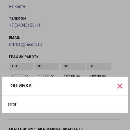
на карте
ТЕЛЕФОН
+7 (34345) 55-111
EMAIL
ntfr01@pecom.ru
ГРАФИК РАБОТЫ
с 09:00 до
с 09:00 до
с 09:00 до
с 09:00 до
×
18:00
18:00
18:00
18:00
ОШИБКА
с 09:00 до
Выходной
Выходной
error
18:00
ЕКАТЕРИНБУРГ АКАДЕМИКА ШВАРЦА 17