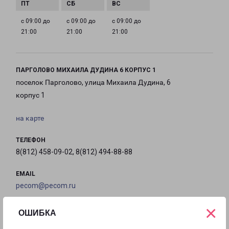
с 09:00 до
с 09:00 до
с 09:00 до
21:00
21:00
21:00
ПАРГОЛОВО МИХАИЛА ДУДИНА 6 КОРПУС 1
поселок Парголово, улица Михаила Дудина, 6
корпус 1
на карте
ТЕЛЕФОН
8(812) 458-09-02, 8(812) 494-88-88
EMAIL
pecom@pecom.ru
×
ГРАФИК РАБОТЫ
ОШИБКА