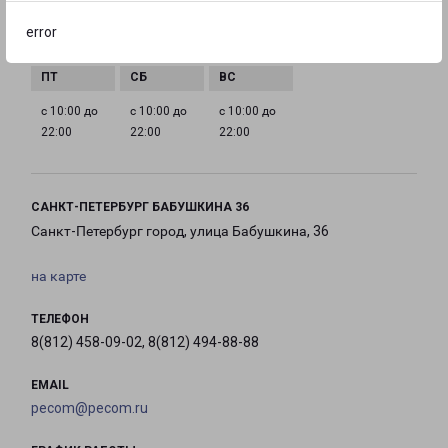
с 10:00 до
с 10:00 до
с 10:00 до
с 10:00 до
error
22:00
22:00
22:00
22:00
с 10:00 до
с 10:00 до
с 10:00 до
22:00
22:00
22:00
САНКТ-ПЕТЕРБУРГ БАБУШКИНА 36
Санкт-Петербург город, улица Бабушкина, 36
на карте
ТЕЛЕФОН
8(812) 458-09-02, 8(812) 494-88-88
EMAIL
pecom@pecom.ru