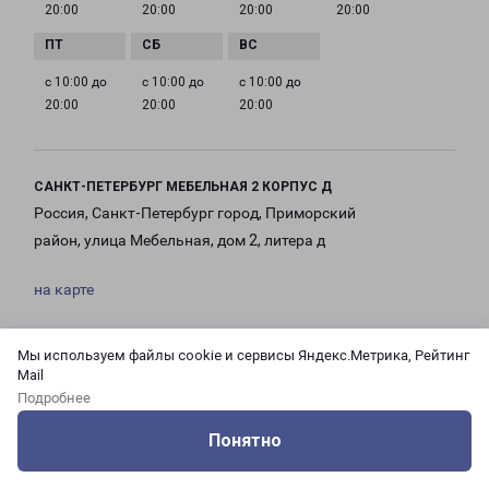
20:00
20:00
20:00
20:00
с 10:00 до
с 10:00 до
с 10:00 до
20:00
20:00
20:00
САНКТ-ПЕТЕРБУРГ МЕБЕЛЬНАЯ 2 КОРПУС Д
Россия, Санкт-Петербург город, Приморский
район, улица Мебельная, дом 2, литера д
на карте
ТЕЛЕФОН
Мы используем файлы cookie и сервисы Яндекс.Метрика, Рейтинг
8(812) 458-09-02, 8(812) 494-88-88
Mail
Подробнее
EMAIL
pecom@pecom.ru
Понятно
Оцените нашу работу
Услуги
Сервисы
Меню
Кабинет
Контакты
ГРАФИК РАБОТЫ