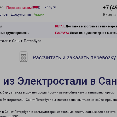
+7 (4
ас
Услуги
Перевозчикам
Вход в
рвисы
Документы
Акции
зы
RETAIL
Доставка в торговые сети и марк
ые грузоперевозки
EASYWAY
Логистика для интернет-магаз
тали в Санкт-Петербург
Рассчитать и заказать перевозку
 из Электростали в Са
ербург, а также в другие города России автомобильным и авиатранспортом.
 Электросталь - Санкт-Петербург вы можете ознакомиться на сайте, произв
я в Санкт-Петербург, в калькуляторе необходимо ввести данные для расчета
циалист ПЭК.