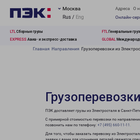
Москва
Адреса
О н
Rus /
Eng
Онлайн-се
LTL
Сборные грузы
FTL
Генеральные гру
EXPRESS
Авиа- и экспресс-доставка
GLOBAL
Международн
Главная
Направления
Грузоперевозки из Электрос
Грузоперевозки
ПЭК доставляет грузы из Электросталя в Санкт-Пет
С примерной стоимостью перевозки по направлению
позвонить нам по телефону:
+7 (495) 660-11-11
.
Для того, чтобы заказать перевозку из Электростал
заявки с вами для уточнения деталей свяжется спе