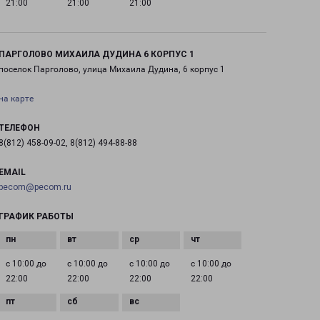
21:00
21:00
21:00
ПАРГОЛОВО МИХАИЛА ДУДИНА 6 КОРПУС 1
поселок Парголово, улица Михаила Дудина, 6 корпус 1
на карте
ТЕЛЕФОН
8(812) 458-09-02, 8(812) 494-88-88
EMAIL
pecom@pecom.ru
ГРАФИК РАБОТЫ
с 10:00 до
с 10:00 до
с 10:00 до
с 10:00 до
22:00
22:00
22:00
22:00