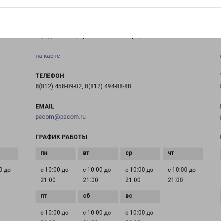
ГАТЧИНА ПРОСПЕКТ 25 ОКТЯБРЯ Д 42А
Ш
город Гатчина, проспект 25 Октября, 42А
на карте
ТЕЛЕФОН
8(812) 458-09-02, 8(812) 494-88-88
EMAIL
pecom@pecom.ru
ГРАФИК РАБОТЫ
0 до
с 10:00 до
с 10:00 до
с 10:00 до
с 10:00 до
21:00
21:00
21:00
21:00
с 10:00 до
с 10:00 до
с 10:00 до