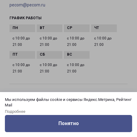
pecom@pecom.ru
ГРАФИК РАБОТЫ
с 10:00 до
с 10:00 до
с 10:00 до
с 10:00 до
21:00
21:00
21:00
21:00
с 10:00 до
с 10:00 до
с 10:00 до
21:00
21:00
21:00
МОСКВА АЗОВСКАЯ 24 КОРПУС 3
Мы используем файлы cookie и сервисы Яндекс.Метрика, Рейтинг
Россия, Москва город, Зюзино район, улица
Mail
Азовская, дом 24, корпус 3
Подробнее
Понятно
на карте
Оцените нашу работу
Услуги
Сервисы
Меню
Кабинет
Контакты
ТЕЛЕФОН