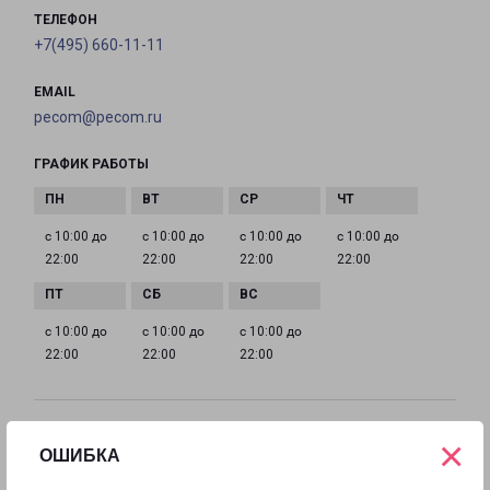
ТЕЛЕФОН
+7(495) 660-11-11
EMAIL
pecom@pecom.ru
ГРАФИК РАБОТЫ
с 10:00 до
с 10:00 до
с 10:00 до
с 10:00 до
22:00
22:00
22:00
22:00
с 10:00 до
с 10:00 до
с 10:00 до
22:00
22:00
22:00
ИСТРА МОСКОВСКАЯ 9
×
ОШИБКА
Московская область, улица Московская, 9