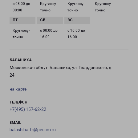
с 08:00 до
Круглосу­
Круглосу­
Круглосу­
00:00
точно
точно
точно
Круглосу­
с 00:00 до
с 10:00 до
точно
16:00
16:00
БАЛАШИХА
Московская обл., г. Балашиха, ул. Твардовского, д.
24
на карте
ТЕЛЕФОН
+7(495) 157-62-22
EMAIL
balashiha-fr@pecom.ru