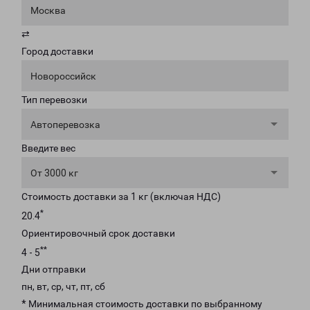
Москва
⇄
Город доставки
Новороссийск
Тип перевозки
Автоперевозка
Введите вес
От 3000 кг
Стоимость доставки за 1 кг (включая НДС)
*
20.4
Ориентировочный срок доставки
**
4 - 5
Дни отправки
пн, вт, ср, чт, пт, сб
* Минимальная стоимость доставки по выбранному