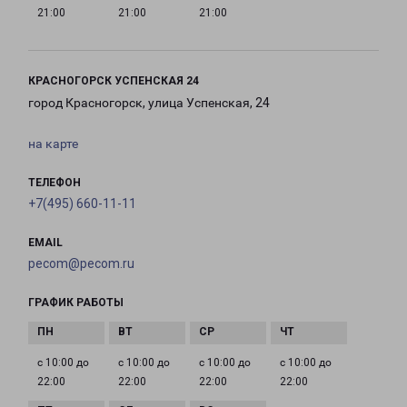
21:00
21:00
21:00
КРАСНОГОРСК УСПЕНСКАЯ 24
город Красногорск, улица Успенская, 24
на карте
ТЕЛЕФОН
+7(495) 660-11-11
EMAIL
pecom@pecom.ru
ГРАФИК РАБОТЫ
с 10:00 до
с 10:00 до
с 10:00 до
с 10:00 до
22:00
22:00
22:00
22:00