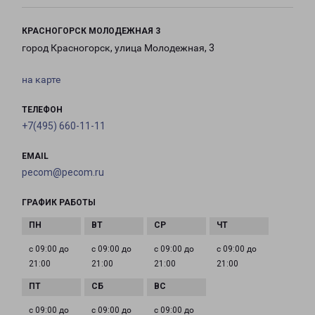
КРАСНОГОРСК МОЛОДЕЖНАЯ 3
город Красногорск, улица Молодежная, 3
на карте
ТЕЛЕФОН
+7(495) 660-11-11
EMAIL
pecom@pecom.ru
ГРАФИК РАБОТЫ
с 09:00 до
с 09:00 до
с 09:00 до
с 09:00 до
21:00
21:00
21:00
21:00
с 09:00 до
с 09:00 до
с 09:00 до