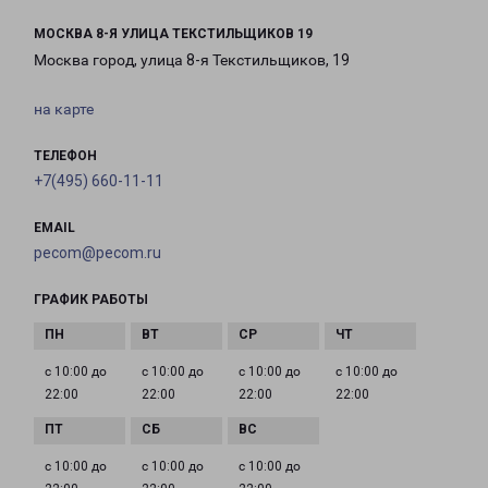
МОСКВА 8-Я УЛИЦА ТЕКСТИЛЬЩИКОВ 19
Москва город, улица 8-я Текстильщиков, 19
на карте
ТЕЛЕФОН
+7(495) 660-11-11
EMAIL
pecom@pecom.ru
ГРАФИК РАБОТЫ
с 10:00 до
с 10:00 до
с 10:00 до
с 10:00 до
22:00
22:00
22:00
22:00
с 10:00 до
с 10:00 до
с 10:00 до