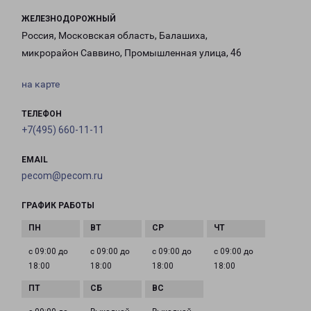
ЖЕЛЕЗНОДОРОЖНЫЙ
Россия, Московская область, Балашиха,
микрорайон Саввино, Промышленная улица, 46
на карте
ТЕЛЕФОН
+7(495) 660-11-11
EMAIL
pecom@pecom.ru
ГРАФИК РАБОТЫ
с 09:00 до
с 09:00 до
с 09:00 до
с 09:00 до
18:00
18:00
18:00
18:00