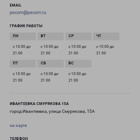
EMAIL
pecom@pecom.ru
ГРАФИК РАБОТЫ
с 10:00 до
с 10:00 до
с 10:00 до
с 10:00 до
21:00
21:00
21:00
21:00
с 10:00 до
с 10:00 до
с 10:00 до
21:00
21:00
21:00
ИВАНТЕЕВКА СМУРЯКОВА 15А
город Ивантеевка, улица Смурякова, 15А
на карте
ТЕЛЕФОН