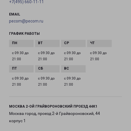
+7(495) 660-11-11
EMAIL
pecom@pecom.ru
ГРАФИК РАБОТЫ
с 09:30 до
с 09:30 до
с 09:30 до
с 09:30 до
21:00
21:00
21:00
21:00
с 09:30 до
с 09:30 до
с 09:30 до
21:00
21:00
21:00
МОСКВА 2-ОЙ ГРАЙВОРОНОВСКИЙ ПРОЕЗД 44К1
Москва город, проезд 2-й Грайвороновский, 44
корпус 1