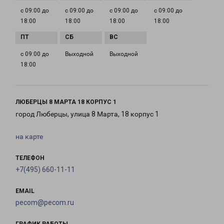
с 09:00 до
с 09:00 до
с 09:00 до
с 09:00 до
18:00
18:00
18:00
18:00
с 09:00 до
Выходной
Выходной
18:00
ЛЮБЕРЦЫ 8 МАРТА 18 КОРПУС 1
город Люберцы, улица 8 Марта, 18 корпус 1
на карте
ТЕЛЕФОН
+7(495) 660-11-11
EMAIL
pecom@pecom.ru