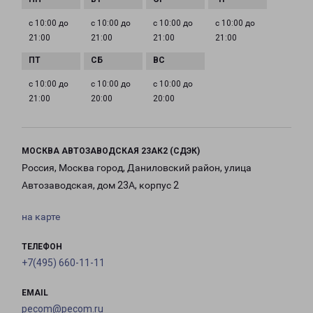
с 10:00 до
с 10:00 до
с 10:00 до
с 10:00 до
21:00
21:00
21:00
21:00
с 10:00 до
с 10:00 до
с 10:00 до
21:00
20:00
20:00
МОСКВА АВТОЗАВОДСКАЯ 23АК2 (СДЭК)
Россия, Москва город, Даниловский район, улица
Автозаводская, дом 23А, корпус 2
на карте
ТЕЛЕФОН
+7(495) 660-11-11
EMAIL
pecom@pecom.ru