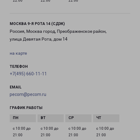
22:00
22:00
22:00
МОСКВА 9-Я РОТА 14 (СДЭК)
Россия, Москва город, Преображенское район,
улица Девятая Рота, дом 14
на карте
ТЕЛЕФОН
+7(495) 660-11-11
EMAIL
pecom@pecom.ru
ГРАФИК РАБОТЫ
с 10:00 до
с 10:00 до
с 10:00 до
с 10:00 до
21:00
21:00
21:00
21:00