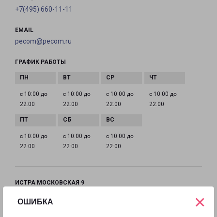
+7(495) 660-11-11
EMAIL
pecom@pecom.ru
ГРАФИК РАБОТЫ
с 10:00 до
с 10:00 до
с 10:00 до
с 10:00 до
22:00
22:00
22:00
22:00
с 10:00 до
с 10:00 до
с 10:00 до
22:00
22:00
22:00
ИСТРА МОСКОВСКАЯ 9
Московская область, улица Московская, 9
×
ОШИБКА
на карте