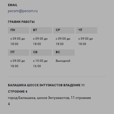
EMAIL
pecom@pecom.ru
ГРАФИК РАБОТЫ
с 09:00 до
с 09:00 до
с 09:00 до
с 09:00 до
18:00
18:00
18:00
18:00
с 09:00 до
с 10:00 до
Выходной
18:00
16:00
БАЛАШИХА ШОССЕ ЭНТУЗИАСТОВ ВЛАДЕНИЕ 11
СТРОЕНИЕ 4
город Балашиха, шоссе Энтузиастов, 11 строение
4