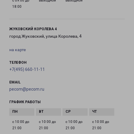
с 09:00 до
Выходной
Выходной
18:00
ЖУКОВСКИЙ КОРОЛЕВА 4
город Жуковский, улица Королева, 4
на карте
ТЕЛЕФОН
+7(495) 660-11-11
EMAIL
pecom@pecom.ru
ГРАФИК РАБОТЫ
с 10:00 до
с 10:00 до
с 10:00 до
с 10:00 до
21:00
21:00
21:00
21:00