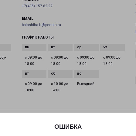
+7(495) 157-62-22
EMAIL
balashiha-fr@pecom.ru
ГРАФИК РАБОТЫ
осу­
с 09:00 до
с 09:00 до
с 09:00 до
с 09:00 до
18:00
18:00
18:00
18:00
с 09:00 до
с 10:00 до
Выходной
18:00
14:00
ДЕДОВСК МИРА 9
Дедовск, улица Мира, 9
ОШИБКА