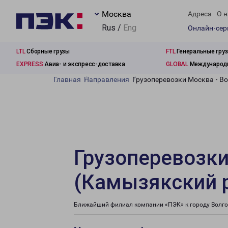
Москва
Адреса
О н
Rus /
Eng
Онлайн-се
LTL
Сборные грузы
FTL
Генеральные гру
EXPRESS
Авиа- и экспресс-доставка
GLOBAL
Международн
Главная
Направления
Грузоперевозки Москва - В
Грузоперевозки
(Камызякский р
Ближайший филиал компании «ПЭК» к городу Волго-