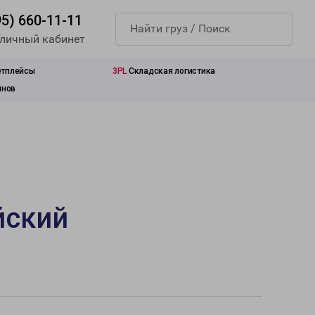
95) 660-11-11
 личный кабинет
етплейсы
3PL
Складская логистика
инов
йский