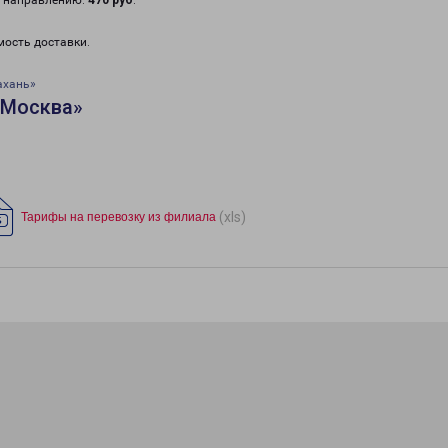
у направлению:
470 руб
.
мость доставки.
ахань»
«Москва»
(xls)
Тарифы на перевозку из филиала