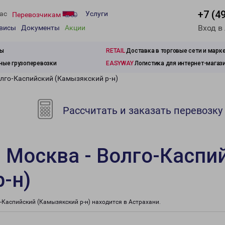
+7 (4
ас
Услуги
Перевозчикам
Вход в
рвисы
Документы
Акции
зы
RETAIL
Доставка в торговые сети и марк
ые грузоперевозки
EASYWAY
Логистика для интернет-магаз
олго-Каспийский (Камызякский р-н)
Рассчитать и заказать перевозку
 Москва - Волго-Каспи
-н)
Каспийский (Камызякский р-н) находится в Астрахани.