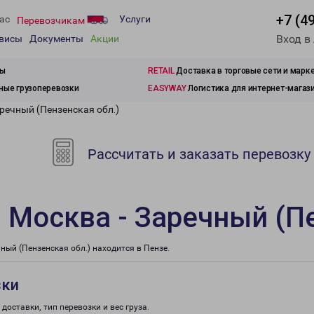
+7 (4
ас
Услуги
Перевозчикам
Вход в
рвисы
Документы
Акции
зы
RETAIL
Доставка в торговые сети и марк
ые грузоперевозки
EASYWAY
Логистика для интернет-магаз
речный (Пензенская обл.)
Рассчитать и заказать перевозку
 Москва - Заречный (Пе
ый (Пензенская обл.) находится в Пензе.
зки
доставки, тип перевозки и вес груза.