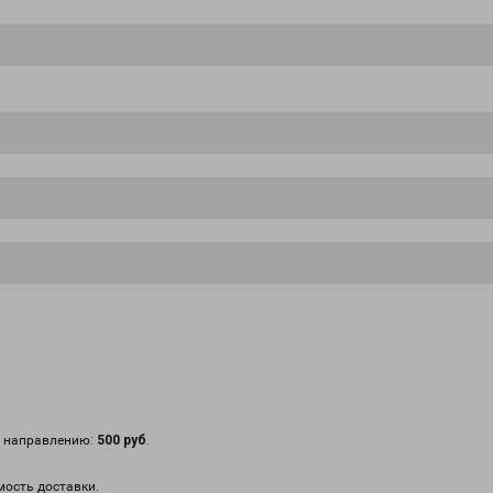
у направлению:
500 руб
.
мость доставки.