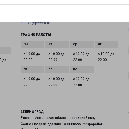
+7(495) 660-11-11
EMAIL
pecom@pecom.ru
ГРАФИК РАБОТЫ
с 10:00 до
с 10:00 до
с 10:00 до
с 10:00 до
0 до
22:00
22:00
22:00
22:00
с 10:00 до
с 10:00 до
с 10:00 до
22:00
22:00
22:00
ЗЕЛЕНОГРАД
Россия, Московская область, городской округ
Солнечногорск, деревня Чашниково, микрорайон