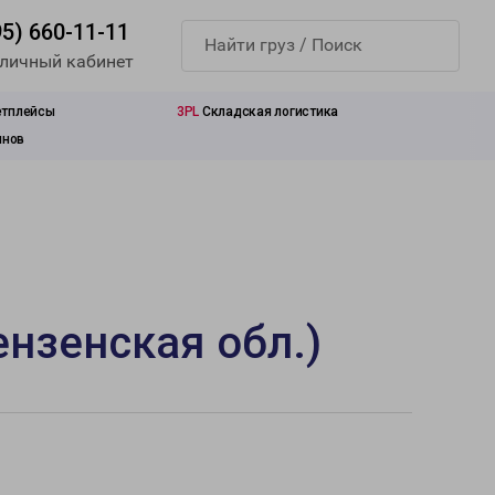
95) 660-11-11
 личный кабинет
етплейсы
3PL
Складская логистика
инов
нзенская обл.)