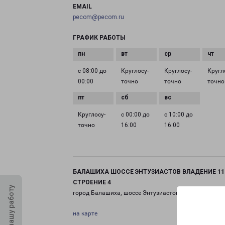
EMAIL
pecom@pecom.ru
ГРАФИК РАБОТЫ
с 08:00 до
Круглосу­
Круглосу­
Кругл
00:00
точно
точно
точно
Круглосу­
с 00:00 до
с 10:00 до
точно
16:00
16:00
БАЛАШИХА ШОССЕ ЭНТУЗИАСТОВ ВЛАДЕНИЕ 11
СТРОЕНИЕ 4
Оцените нашу работу
город Балашиха, шоссе Энтузиастов, 11 строение 4
на карте