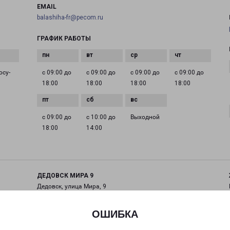
EMAIL
balashiha-fr@pecom.ru
ГРАФИК РАБОТЫ
осу­
с 09:00 до
с 09:00 до
с 09:00 до
с 09:00 до
18:00
18:00
18:00
18:00
с 09:00 до
с 10:00 до
Выходной
18:00
14:00
ДЕДОВСК МИРА 9
Дедовск, улица Мира, 9
на карте
ОШИБКА
ТЕЛЕФОН