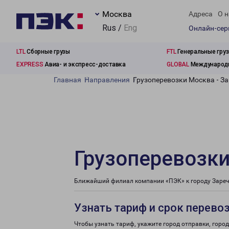
Москва
Адреса
О н
Rus /
Eng
Онлайн-се
LTL
Сборные грузы
FTL
Генеральные гру
EXPRESS
Авиа- и экспресс-доставка
GLOBAL
Международн
Главная
Направления
Грузоперевозки Москва - За
Грузоперевозки
Ближайший филиал компании «ПЭК» к городу Заречн
Узнать тариф и срок перево
Чтобы узнать тариф, укажите город отправки, город 