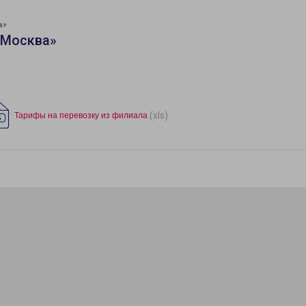
а»
«Москва»
(xls)
Тарифы на перевозку из филиала