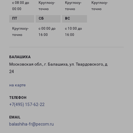
с 08:00 до
Круглосу­
Круглосу­
Круглосу­
00:00
точно
точно
точно
Круглосу­
с 00:00 до
с 10:00 до
точно
16:00
16:00
БАЛАШИХА
Московская обл., г. Балашиха, ул. Твардовского, д.
24
на карте
ТЕЛЕФОН
+7(495) 157-62-22
EMAIL
balashiha-fr@pecom.ru