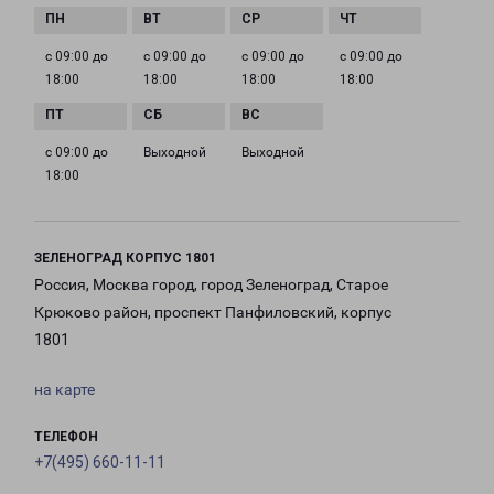
с 09:00 до
с 09:00 до
с 09:00 до
с 09:00 до
18:00
18:00
18:00
18:00
с 09:00 до
Выходной
Выходной
18:00
ЗЕЛЕНОГРАД КОРПУС 1801
Россия, Москва город, город Зеленоград, Старое
Крюково район, проспект Панфиловский, корпус
1801
на карте
ТЕЛЕФОН
+7(495) 660-11-11