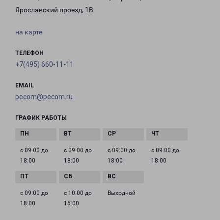
Ярославский проезд, 1В
на карте
ТЕЛЕФОН
+7(495) 660-11-11
EMAIL
pecom@pecom.ru
ГРАФИК РАБОТЫ
с 09:00 до
с 09:00 до
с 09:00 до
с 09:00 до
18:00
18:00
18:00
18:00
с 09:00 до
с 10:00 до
Выходной
18:00
16:00