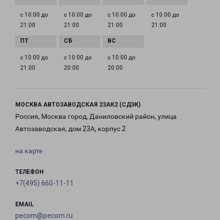
с 10:00 до
с 10:00 до
с 10:00 до
с 10:00 до
21:00
21:00
21:00
21:00
с 10:00 до
с 10:00 до
с 10:00 до
21:00
20:00
20:00
МОСКВА АВТОЗАВОДСКАЯ 23АК2 (СДЭК)
Россия, Москва город, Даниловский район, улица
Автозаводская, дом 23А, корпус 2
на карте
ТЕЛЕФОН
+7(495) 660-11-11
EMAIL
pecom@pecom.ru