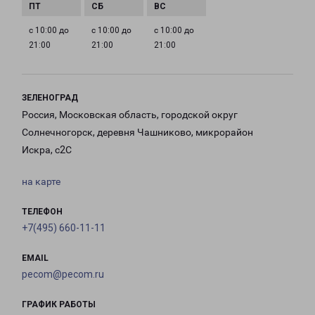
с 10:00 до
с 10:00 до
с 10:00 до
21:00
21:00
21:00
ЗЕЛЕНОГРАД
Россия, Московская область, городской округ
Солнечногорск, деревня Чашниково, микрорайон
Искра, с2С
на карте
ТЕЛЕФОН
+7(495) 660-11-11
EMAIL
pecom@pecom.ru
ГРАФИК РАБОТЫ