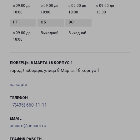
с 09:00 до
с 09:00 до
с 09:00 до
с 09:00 до
18:00
18:00
18:00
18:00
с 09:00 до
Выходной
Выходной
18:00
ЛЮБЕРЦЫ 8 МАРТА 18 КОРПУС 1
город Люберцы, улица 8 Марта, 18 корпус 1
на карте
ТЕЛЕФОН
+7(495) 660-11-11
EMAIL
pecom@pecom.ru
ГРАФИК РАБОТЫ