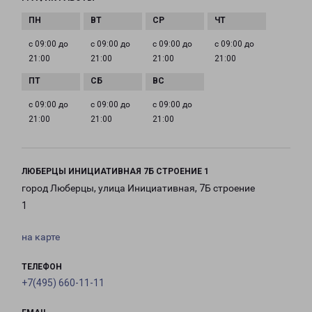
с 09:00 до
с 09:00 до
с 09:00 до
с 09:00 до
21:00
21:00
21:00
21:00
с 09:00 до
с 09:00 до
с 09:00 до
21:00
21:00
21:00
ЛЮБЕРЦЫ ИНИЦИАТИВНАЯ 7Б СТРОЕНИЕ 1
город Люберцы, улица Инициативная, 7Б строение
1
на карте
ТЕЛЕФОН
+7(495) 660-11-11