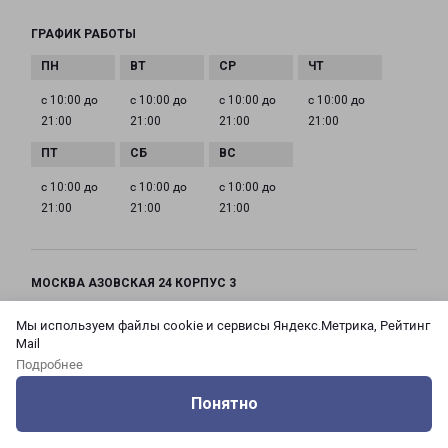
ГРАФИК РАБОТЫ
с 10:00 до
с 10:00 до
с 10:00 до
с 10:00 до
21:00
21:00
21:00
21:00
с 10:00 до
с 10:00 до
с 10:00 до
21:00
21:00
21:00
МОСКВА АЗОВСКАЯ 24 КОРПУС 3
Россия, Москва город, Зюзино район, улица
Мы используем файлы cookie и сервисы Яндекс.Метрика, Рейтинг
Азовская, дом 24, корпус 3
Mail
Подробнее
на карте
Понятно
ТЕЛЕФОН
Оцените нашу работу
Услуги
Сервисы
Меню
Кабинет
Контакты
+7(495) 660-11-11