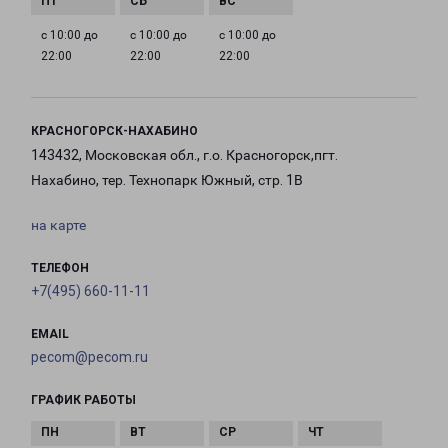
с 10:00 до
с 10:00 до
с 10:00 до
22:00
22:00
22:00
КРАСНОГОРСК-НАХАБИНО
143432, Московская обл., г.о. Красногорск,пгт.
Нахабино, тер. Технопарк Южный, стр. 1В
на карте
ТЕЛЕФОН
+7(495) 660-11-11
EMAIL
pecom@pecom.ru
ГРАФИК РАБОТЫ