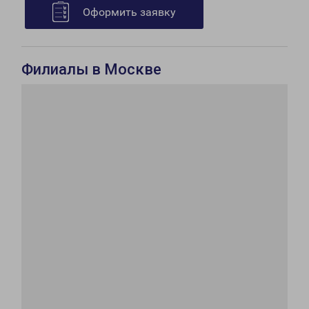
Оформить заявку
Филиалы в Москве