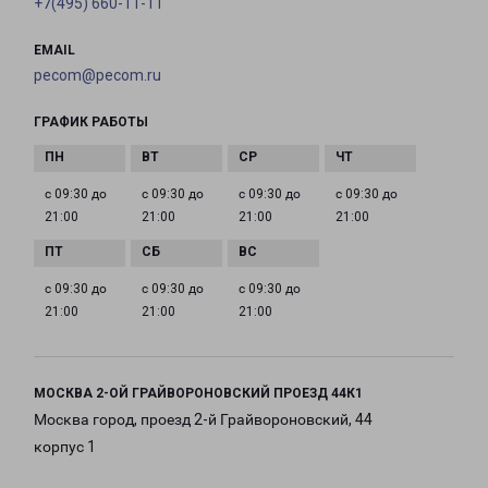
+7(495) 660-11-11
EMAIL
pecom@pecom.ru
ГРАФИК РАБОТЫ
с 09:30 до
с 09:30 до
с 09:30 до
с 09:30 до
21:00
21:00
21:00
21:00
с 09:30 до
с 09:30 до
с 09:30 до
21:00
21:00
21:00
МОСКВА 2-ОЙ ГРАЙВОРОНОВСКИЙ ПРОЕЗД 44К1
Москва город, проезд 2-й Грайвороновский, 44
корпус 1