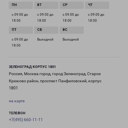
с 09:00 до
с 09:00 до
с 09:00 до
с 09:00 до
18:00
18:00
18:00
18:00
с 09:00 до
Выходной
Выходной
18:00
ЗЕЛЕНОГРАД КОРПУС 1801
Россия, Москва город, город Зеленоград, Старое
Крюково район, проспект Панфиловский, корпус
1801
на карте
ТЕЛЕФОН
+7(495) 660-11-11