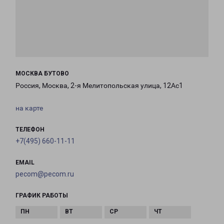
МОСКВА БУТОВО
Россия, Москва, 2-я Мелитопольская улица, 12Ас1
на карте
ТЕЛЕФОН
+7(495) 660-11-11
EMAIL
pecom@pecom.ru
ГРАФИК РАБОТЫ