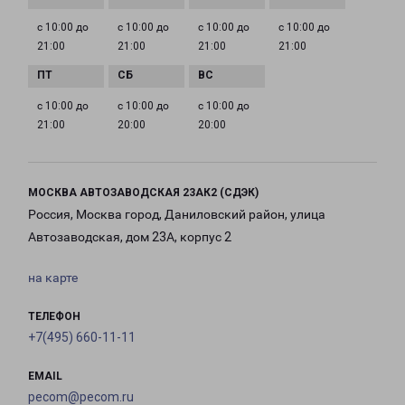
с 10:00 до
с 10:00 до
с 10:00 до
с 10:00 до
21:00
21:00
21:00
21:00
с 10:00 до
с 10:00 до
с 10:00 до
21:00
20:00
20:00
МОСКВА АВТОЗАВОДСКАЯ 23АК2 (СДЭК)
Россия, Москва город, Даниловский район, улица
Автозаводская, дом 23А, корпус 2
на карте
ТЕЛЕФОН
+7(495) 660-11-11
EMAIL
pecom@pecom.ru