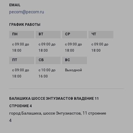
EMAIL
pecom@pecom.ru
ГРАФИК РАБОТЫ
с 09:00 до
с 09:00 до
с 09:00 до
с 09:00 до
18:00
18:00
18:00
18:00
с 09:00 до
с 10:00 до
Выходной
18:00
16:00
БАЛАШИХА ШОССЕ ЭНТУЗИАСТОВ ВЛАДЕНИЕ 11
СТРОЕНИЕ 4
город Балашиха, шоссе Энтузиастов, 11 строение
4