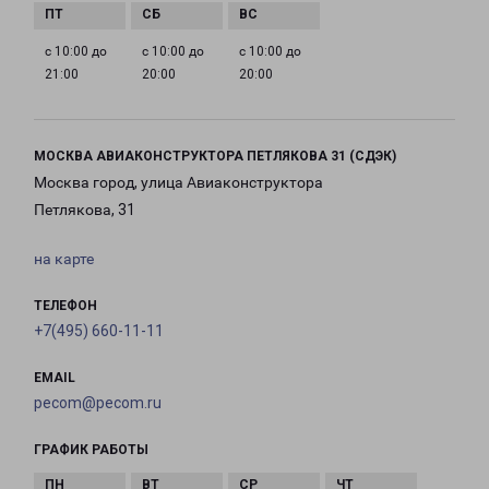
с 10:00 до
с 10:00 до
с 10:00 до
21:00
20:00
20:00
МОСКВА АВИАКОНСТРУКТОРА ПЕТЛЯКОВА 31 (СДЭК)
Москва город, улица Авиаконструктора
Петлякова, 31
на карте
ТЕЛЕФОН
+7(495) 660-11-11
EMAIL
pecom@pecom.ru
ГРАФИК РАБОТЫ