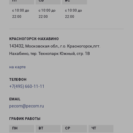
с 10:00 до
с 10:00 до
с 10:00 до
22:00
22:00
22:00
КРАСНОГОРСК-НАХАБИНО
143432, Московская обл., г.о. Красногорск,пгт.
Нахабино, тер. Технопарк Южный, стр. 1В
на карте
ТЕЛЕФОН
+7(495) 660-11-11
EMAIL
pecom@pecom.ru
ГРАФИК РАБОТЫ