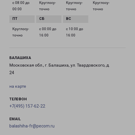
с 08:00 до
Круглосу­
Круглосу­
Круглосу­
00:00
точно
точно
точно
Круглосу­
с 00:00 до
с 10:00 до
точно
16:00
16:00
БАЛАШИХА
Московская обл., г. Балашиха, ул. Твардовского, д.
24
на карте
ТЕЛЕФОН
+7(495) 157-62-22
EMAIL
balashiha-fr@pecom.ru