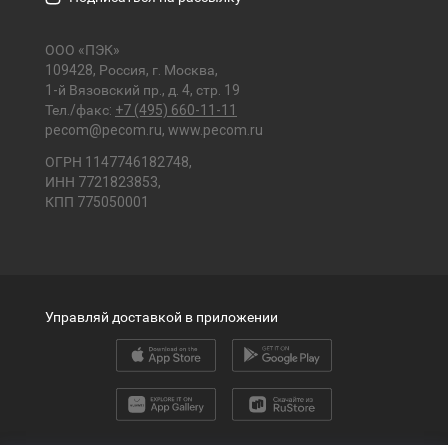
ООО «ПЭК»
109428, Россия, г. Москва,
1-й Вязовский пр., д. 4, стр. 19
Тел./факс:
+7 (495) 660-11-11
pecom@pecom.ru
,
www.pecom.ru
ОГРН 1147746182748,
ИНН 7721823853,
КПП 775050001
Управляй доставкой в приложении