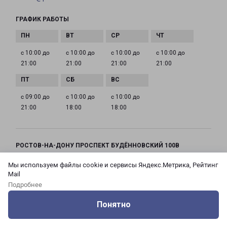
ГРАФИК РАБОТЫ
с 10:00 до
с 10:00 до
с 10:00 до
с 10:00 до
21:00
21:00
21:00
21:00
с 09:00 до
с 10:00 до
с 10:00 до
21:00
18:00
18:00
РОСТОВ-НА-ДОНУ ПРОСПЕКТ БУДЁННОВСКИЙ 100В
город Ростов-на-Дону, проспект Буденновский,
Мы используем файлы cookie и сервисы Яндекс.Метрика, Рейтинг
100В
Mail
Подробнее
на карте
Понятно
Оцените нашу работу
ТЕЛЕФОН
Услуги
Сервисы
Меню
Кабинет
Контакты
+7(863) 307-80-68