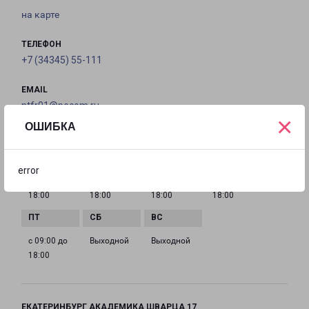
на карте
ТЕЛЕФОН
+7 (34345) 55-111
EMAIL
ntfr01@pecom.ru
×
ОШИБКА
ГРАФИК РАБОТЫ
error
с 09:00 до
с 09:00 до
с 09:00 до
с 09:00 до
18:00
18:00
18:00
18:00
с 09:00 до
Выходной
Выходной
18:00
ЕКАТЕРИНБУРГ АКАДЕМИКА ШВАРЦА 17