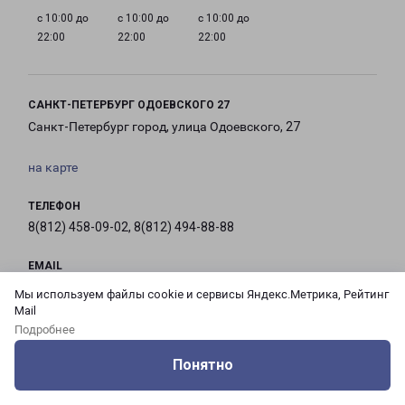
с 10:00 до
с 10:00 до
с 10:00 до
22:00
22:00
22:00
САНКТ-ПЕТЕРБУРГ ОДОЕВСКОГО 27
Санкт-Петербург город, улица Одоевского, 27
на карте
ТЕЛЕФОН
8(812) 458-09-02, 8(812) 494-88-88
EMAIL
pecom@pecom.ru
Мы используем файлы cookie и сервисы Яндекс.Метрика, Рейтинг
Mail
ГРАФИК РАБОТЫ
Подробнее
Понятно
Оцените нашу работу
Услуги
Сервисы
Меню
Кабинет
Контакты
с 10:00 до
с 10:00 до
с 10:00 до
с 10:00 до
21:00
21:00
21:00
21:00