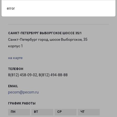
error
с 10:00 до
с 10:00 до
с 10:00 до
20:00
20:00
20:00
САНКТ-ПЕТЕРБУРГ ВЫБОРГСКОЕ ШОССЕ 35/1
Санкт-Петербург город, шоссе Выборгское, 35
корпус 1
на карте
ТЕЛЕФОН
8(812) 458-09-02, 8(812) 494-88-88
EMAIL
pecom@pecom.ru
ГРАФИК РАБОТЫ