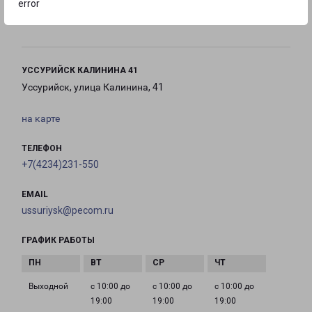
error
с 09:00 до
с 10:00 до
Выходной
18:00
16:00
УССУРИЙСК КАЛИНИНА 41
Уссурийск, улица Калинина, 41
на карте
ТЕЛЕФОН
+7(4234)231-550
EMAIL
ussuriysk@pecom.ru
ГРАФИК РАБОТЫ
Выходной
с 10:00 до
с 10:00 до
с 10:00 до
19:00
19:00
19:00