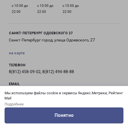
с 10:00 до
с 10:00 до
с 10:00 до
22:00
22:00
22:00
САНКТ-ПЕТЕРБУРГ ОДОЕВСКОГО 27
Санкт-Петербург город, улица Одоевского, 27
на карте
ТЕЛЕФОН
8(812) 458-09-02, 8(812) 494-88-88
EMAIL
pecom@pecom.ru
Мы используем файлы cookie и сервисы Яндекс.Метрика, Рейтинг
Mail
ГРАФИК РАБОТЫ
Подробнее
Понятно
Оцените нашу работу
Услуги
Сервисы
Меню
Кабинет
Контакты
с 10:00 до
с 10:00 до
с 10:00 до
с 10:00 до
21:00
21:00
21:00
21:00