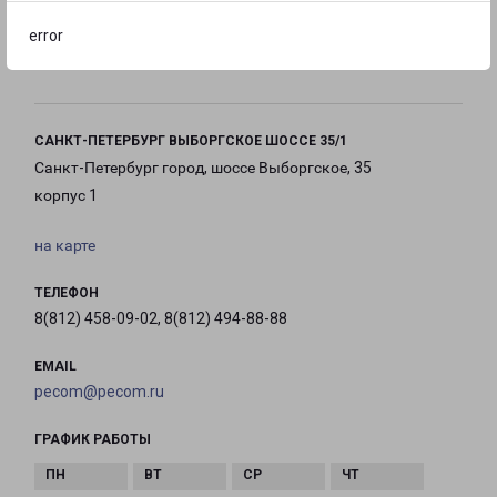
error
с 10:00 до
с 10:00 до
с 10:00 до
20:00
20:00
20:00
САНКТ-ПЕТЕРБУРГ ВЫБОРГСКОЕ ШОССЕ 35/1
Санкт-Петербург город, шоссе Выборгское, 35
корпус 1
на карте
ТЕЛЕФОН
8(812) 458-09-02, 8(812) 494-88-88
EMAIL
pecom@pecom.ru
ГРАФИК РАБОТЫ