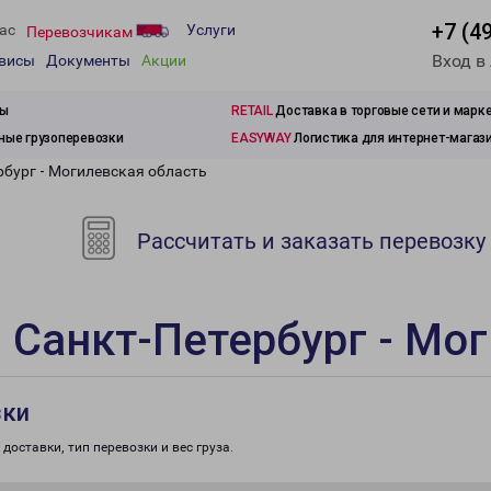
+7 (4
ас
Услуги
Перевозчикам
Вход в
рвисы
Документы
Акции
зы
RETAIL
Доставка в торговые сети и марк
ые грузоперевозки
EASYWAY
Логистика для интернет-магаз
рбург - Могилевская область
Рассчитать и заказать перевозку
 Санкт-Петербург - Мо
зки
доставки, тип перевозки и вес груза.