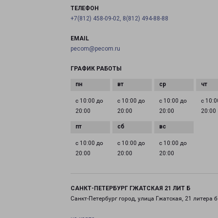
ТЕЛЕФОН
+7(812) 458-09-02, 8(812) 494-88-88
EMAIL
pecom@pecom.ru
ГРАФИК РАБОТЫ
с 10:00 до
с 10:00 до
с 10:00 до
с 10:0
20:00
20:00
20:00
20:00
с 10:00 до
с 10:00 до
с 10:00 до
20:00
20:00
20:00
САНКТ-ПЕТЕРБУРГ ГЖАТСКАЯ 21 ЛИТ Б
Санкт-Петербург город, улица Гжатская, 21 литера б