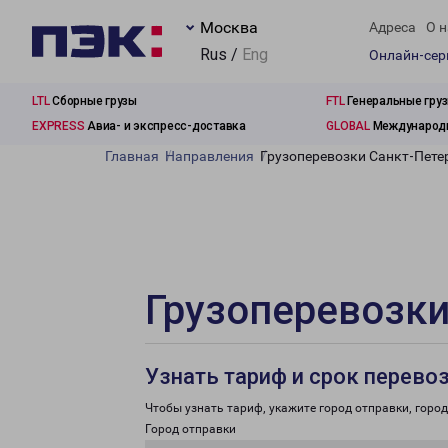
Москва
Адреса
О н
Rus /
Eng
Онлайн-се
LTL
Сборные грузы
FTL
Генеральные гру
EXPRESS
Авиа- и экспресс-доставка
GLOBAL
Международн
Главная
Направления
Грузоперевозки Санкт-Пете
Грузоперевозки
Узнать тариф и срок перево
Чтобы узнать тариф, укажите город отправки, город 
Город отправки