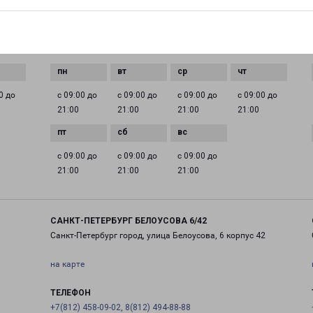
EMAIL
pecom@pecom.ru
ГРАФИК РАБОТЫ
0 до
с 09:00 до
с 09:00 до
с 09:00 до
с 09:00 до
21:00
21:00
21:00
21:00
с 09:00 до
с 09:00 до
с 09:00 до
21:00
21:00
21:00
САНКТ-ПЕТЕРБУРГ БЕЛОУСОВА 6/42
Санкт-Петербург город, улица Белоусова, 6 корпус 42
на карте
ТЕЛЕФОН
+7(812) 458-09-02, 8(812) 494-88-88