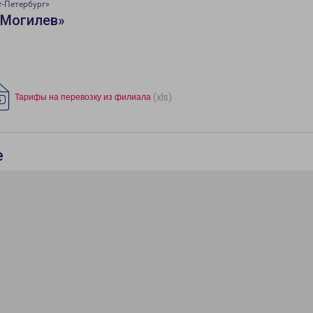
т-Петербург»
«Могилев»
(xls)
Тарифы на перевозку из филиала
е