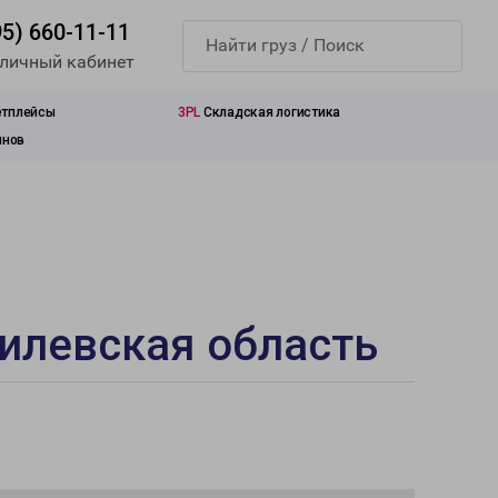
95) 660-11-11
 личный кабинет
етплейсы
3PL
Складская логистика
инов
гилевская область