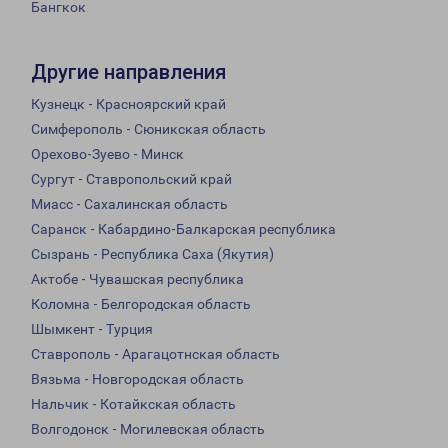
Бангкок
Другие направления
Кузнецк - Красноярский край
Симферополь - Сюникская область
Орехово-Зуево - Минск
Сургут - Ставропольский край
Миасс - Сахалинская область
Саранск - Кабардино-Балкарская республика
Сызрань - Республика Саха (Якутия)
Актобе - Чувашская республика
Коломна - Белгородская область
Шымкент - Турция
Ставрополь - Арагацотнская область
Вязьма - Новгородская область
Нальчик - Котайкская область
Волгодонск - Могилевская область