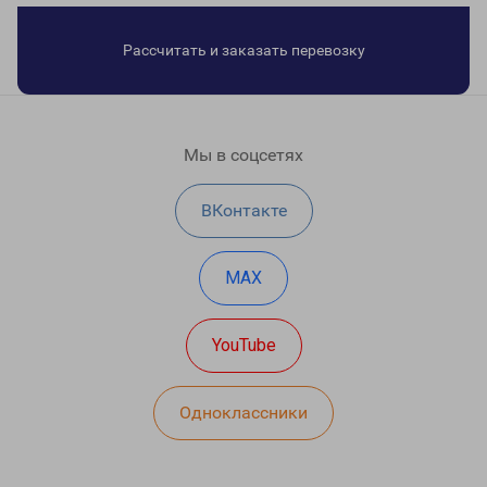
Рассчитать и заказать перевозку
Мы в соцсетях
ВКонтакте
MAX
YouTube
Одноклассники