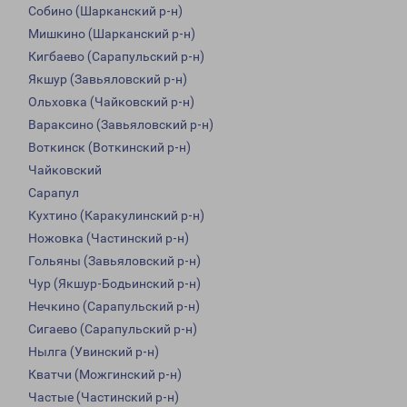
Собино (Шарканский р-н)
Мишкино (Шарканский р-н)
Кигбаево (Сарапульский р-н)
Якшур (Завьяловский р-н)
Ольховка (Чайковский р-н)
Вараксино (Завьяловский р-н)
Воткинск (Воткинский р-н)
Чайковский
Сарапул
Кухтино (Каракулинский р-н)
Ножовка (Частинский р-н)
Гольяны (Завьяловский р-н)
Чур (Якшур-Бодьинский р-н)
Нечкино (Сарапульский р-н)
Сигаево (Сарапульский р-н)
Нылга (Увинский р-н)
Кватчи (Можгинский р-н)
Частые (Частинский р-н)