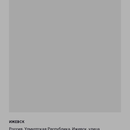
ИЖЕВСК
Россия, Удмуртская Республика, Ижевск, улица