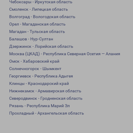
Чебоксары - Иркутская область
Смоленск - Липецкая область
Волгоград - Вологодская область
Орел - Магаданская область
Магадан - Тульская область
Балашов - Нур-Султан
Дзержинск - Лорийская область
Москва (ЦКАД) - Республика Северная Осетия — Алания
Омск - Хабаровский край
Солнечногорск - Шымкент
Георгиевск - Республика Адыгея
Клинцы - Краснодарский край
Нижнекамск - Армавирская область
Северодвинск - Гродненская область
Рязань - Республика Марий Эл
Прохладный - Архангельская область