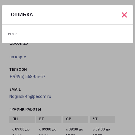
×
ОШИБКА
НОГИНСК
Россия, Московская область, Богородский
error
городской округ, Ногинск, Электростальское
шоссе, 25
на карте
ТЕЛЕФОН
+7(495) 568-06-67
EMAIL
Noginsk-fr@pecom.ru
ГРАФИК РАБОТЫ
с 09:00 до
с 09:00 до
с 09:00 до
с 09:00 до