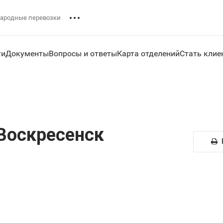
ародные перевозки
ги
Документы
Вопросы и ответы
Карта отделений
Стать клие
Воскресенск