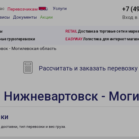
+7 (4
ас
Услуги
Перевозчикам
Вход в
рвисы
Документы
Акции
зы
RETAIL
Доставка в торговые сети и марк
ые грузоперевозки
EASYWAY
Логистика для интернет-магаз
вск - Могилевская область
Рассчитать и заказать перевозку
 Нижневартовск - Моги
зки
доставки, тип перевозки и вес груза.