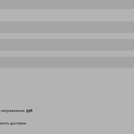
у направлению:
руб
.
мость доставки.