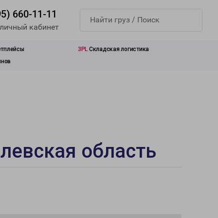
95) 660-11-11
 личный кабинет
етплейсы
3PL
Складская логистика
инов
левская область