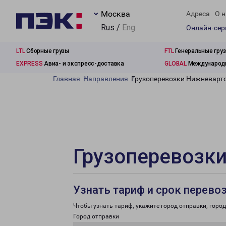
Москва
Адреса
О н
Rus /
Eng
Онлайн-се
LTL
Сборные грузы
FTL
Генеральные гру
EXPRESS
Авиа- и экспресс-доставка
GLOBAL
Международн
Главная
Направления
Грузоперевозки Нижневарто
Грузоперевозки
Узнать тариф и срок перево
Чтобы узнать тариф, укажите город отправки, город 
Город отправки