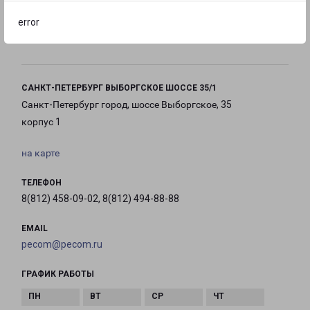
error
с 10:00 до
с 10:00 до
с 10:00 до
20:00
20:00
20:00
САНКТ-ПЕТЕРБУРГ ВЫБОРГСКОЕ ШОССЕ 35/1
Санкт-Петербург город, шоссе Выборгское, 35
корпус 1
на карте
ТЕЛЕФОН
8(812) 458-09-02, 8(812) 494-88-88
EMAIL
pecom@pecom.ru
ГРАФИК РАБОТЫ