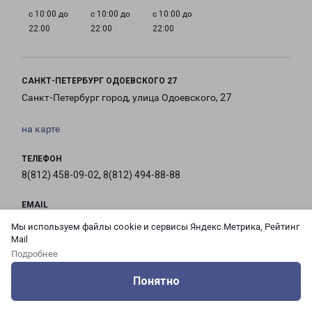
с 10:00 до
с 10:00 до
с 10:00 до
22:00
22:00
22:00
САНКТ-ПЕТЕРБУРГ ОДОЕВСКОГО 27
Санкт-Петербург город, улица Одоевского, 27
на карте
ТЕЛЕФОН
8(812) 458-09-02, 8(812) 494-88-88
EMAIL
pecom@pecom.ru
Мы используем файлы cookie и сервисы Яндекс.Метрика, Рейтинг
Mail
ГРАФИК РАБОТЫ
Подробнее
Понятно
Оцените нашу работу
Услуги
Сервисы
Меню
Кабинет
Контакты
с 10:00 до
с 10:00 до
с 10:00 до
с 10:00 до
21:00
21:00
21:00
21:00