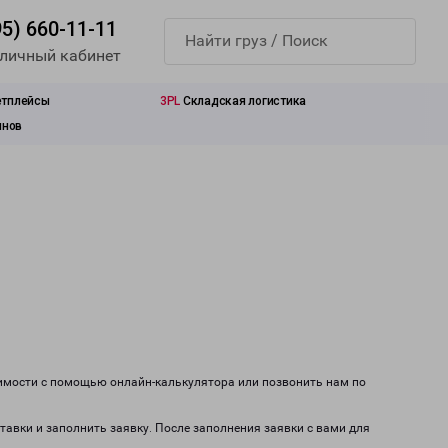
95) 660-11-11
 личный кабинет
етплейсы
3PL
Складская логистика
инов
оимости с помощью онлайн-калькулятора или позвонить нам по
тавки и заполнить заявку. После заполнения заявки с вами для