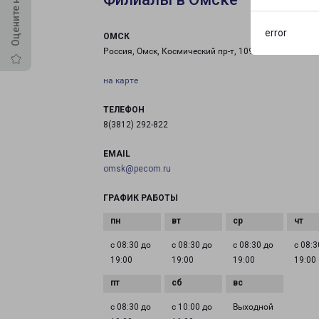
error
ОМСК
Россия, Омск, Космический пр-т, 109 к1
на карте
ТЕЛЕФОН
8(3812) 292-822
EMAIL
omsk@pecom.ru
ГРАФИК РАБОТЫ
с 08:30 до
с 08:30 до
с 08:30 до
с 08:3
19:00
19:00
19:00
19:00
с 08:30 до
с 10:00 до
Выходной