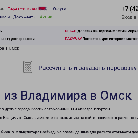
+7 (4
ас
Услуги
Перевозчикам
Вход в
рвисы
Документы
Акции
зы
RETAIL
Доставка в торговые сети и марк
ые грузоперевозки
EASYWAY
Логистика для интернет-магаз
ра в Омск
Рассчитать и заказать перевозку
 из Владимира в Омск
же в другие города России автомобильным и авиатранспортом.
 Владимир - Омск вы можете ознакомиться на сайте, произвести расчет ст
в Омск, в калькуляторе необходимо ввести данные для расчета стоимости дос