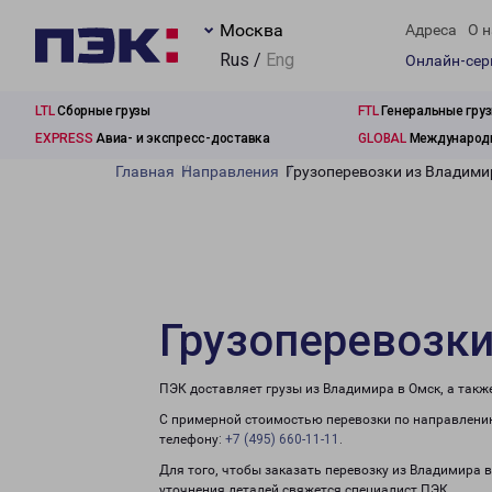
Москва
Адреса
О н
Rus /
Eng
Онлайн-се
LTL
Сборные грузы
FTL
Генеральные гру
EXPRESS
Авиа- и экспресс-доставка
GLOBAL
Международн
Главная
Направления
Грузоперевозки из Владими
Грузоперевозки
ПЭК доставляет грузы из Владимира в Омск, а так
С примерной стоимостью перевозки по направлению
телефону:
+7 (495) 660-11-11
.
Для того, чтобы заказать перевозку из Владимира 
уточнения деталей свяжется специалист ПЭК.