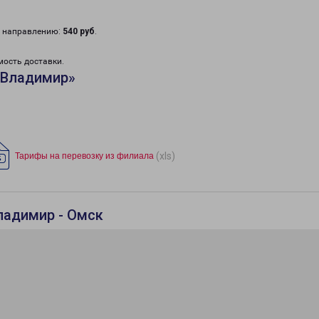
у направлению:
540 руб
.
мость доставки.
«Владимир»
(xls)
Тарифы на перевозку из филиала
ладимир - Омск