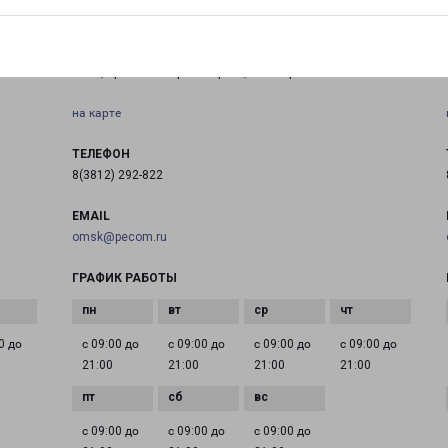
ОМСК МАРКСА 18К1
Омск, проспект Карла Маркса, 18/1 офис 114
на карте
ТЕЛЕФОН
8(3812) 292-822
EMAIL
omsk@pecom.ru
ГРАФИК РАБОТЫ
0 до
с 09:00 до
с 09:00 до
с 09:00 до
с 09:00 до
21:00
21:00
21:00
21:00
с 09:00 до
с 09:00 до
с 09:00 до