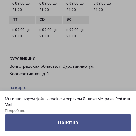
с 09:00 до
с 09:00 до
с 09:00 до
с 09:00 до
21:00
21:00
21:00
21:00
с 09:00 до
с 09:00 до
с 09:00 до
21:00
21:00
21:00
СУРОВИКИНО
Волгоградская область, г. Суровикино, ул.
Кооперативная, д. 1
на карте
Мы используем файлы cookie и сервисы Яндекс.Метрика, Рейтинг
ТЕЛЕФОН
Mail
+7 (844) 235-87-34
Подробнее
EMAIL
Понятно
surovikino-fr@pecom.ru
Оцените нашу работу
Услуги
Сервисы
Меню
Кабинет
Контакты