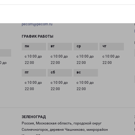
+7(495) 660-11-11
EMAIL
pecom@pecom.ru
ГРАФИК РАБОТЫ
с 10:00 до
с 10:00 до
с 10:00 до
с 10:00 до
0 до
22:00
22:00
22:00
22:00
с 10:00 до
с 10:00 до
с 10:00 до
22:00
22:00
22:00
ЗЕЛЕНОГРАД
Россия, Московская область, городской округ
Солнечногорск, деревня Чашниково, микрорайон