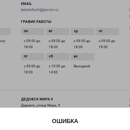
EMAIL
balashiha-fr@pecom.ru
ГРАФИК РАБОТЫ
осу­
с 09:00 до
с 09:00 до
с 09:00 до
с 09:00 до
18:00
18:00
18:00
18:00
с 09:00 до
с 10:00 до
Выходной
18:00
14:00
ДЕДОВСК МИРА 9
Дедовск, улица Мира, 9
на карте
ОШИБКА
ТЕЛЕФОН