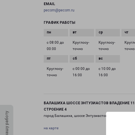
EMAIL
pecom@pecom.ru
ГРАФИК РАБОТЫ
с 08:00 до
Круглосу­
Круглосу­
Кругл
00:00
точно
точно
точно
Круглосу­
с 00:00 до
с 10:00 до
точно
16:00
16:00
БАЛАШИХА ШОССЕ ЭНТУЗИАСТОВ ВЛАДЕНИЕ 11
СТРОЕНИЕ 4
Оцените нашу работу
город Балашиха, шоссе Энтузиастов, 11 строение 4
на карте