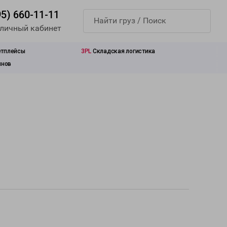
95) 660-11-11
 личный кабинет
етплейсы
3PL
Складская логистика
инов