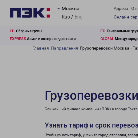
Москва
Адреса
О н
Rus /
Eng
Онлайн-се
LTL
Сборные грузы
FTL
Генеральные гру
EXPRESS
Авиа- и экспресс-доставка
GLOBAL
Международн
Главная
Направления
Грузоперевозки Москва - Т
Грузоперевозки
Ближайший филиал компании «ПЭК» к городу Тахта
Узнать тариф и срок перево
Чтобы узнать тариф, укажите город отправки, город 