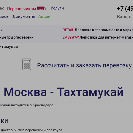
+7 (4
ас
Услуги
Перевозчикам
Вход в
рвисы
Документы
Акции
зы
RETAIL
Доставка в торговые сети и марк
ые грузоперевозки
EASYWAY
Логистика для интернет-магаз
ахтамукай
Рассчитать и заказать перевозку
 Москва - Тахтамукай
мукай находится в Краснодаре.
зки
доставки, тип перевозки и вес груза.