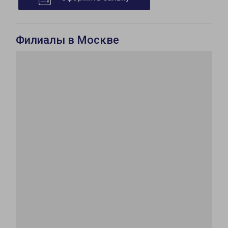
Филиалы в Москве