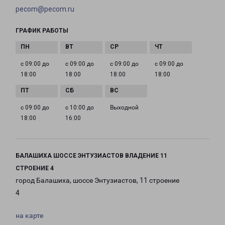
pecom@pecom.ru
ГРАФИК РАБОТЫ
с 09:00 до
с 09:00 до
с 09:00 до
с 09:00 до
18:00
18:00
18:00
18:00
с 09:00 до
с 10:00 до
Выходной
18:00
16:00
БАЛАШИХА ШОССЕ ЭНТУЗИАСТОВ ВЛАДЕНИЕ 11
СТРОЕНИЕ 4
город Балашиха, шоссе Энтузиастов, 11 строение
4
на карте