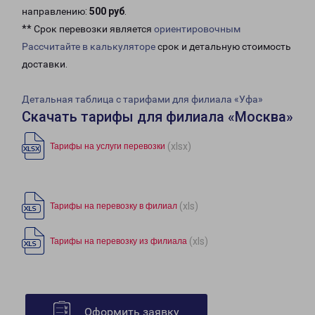
направлению:
500 руб
.
** Срок перевозки является
ориентировочным
Рассчитайте в калькуляторе
срок и детальную стоимость
доставки.
Детальная таблица с тарифами для филиала «Уфа»
Скачать тарифы для филиала «Москва»
(xlsx)
Тарифы на услуги перевозки
(xls)
Тарифы на перевозку в филиал
(xls)
Тарифы на перевозку из филиала
Оформить заявку