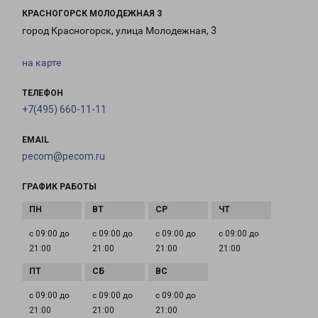
КРАСНОГОРСК МОЛОДЕЖНАЯ 3
город Красногорск, улица Молодежная, 3
на карте
ТЕЛЕФОН
+7(495) 660-11-11
EMAIL
pecom@pecom.ru
ГРАФИК РАБОТЫ
с 09:00 до
с 09:00 до
с 09:00 до
с 09:00 до
21:00
21:00
21:00
21:00
с 09:00 до
с 09:00 до
с 09:00 до
21:00
21:00
21:00