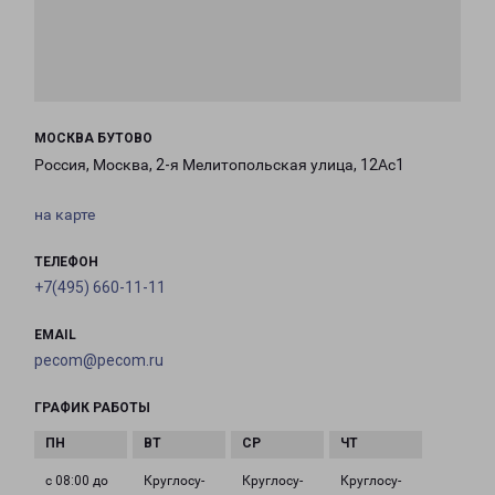
МОСКВА БУТОВО
Россия, Москва, 2-я Мелитопольская улица, 12Ас1
на карте
ТЕЛЕФОН
+7(495) 660-11-11
EMAIL
pecom@pecom.ru
ГРАФИК РАБОТЫ
с 08:00 до
Круглосу­
Круглосу­
Круглосу­