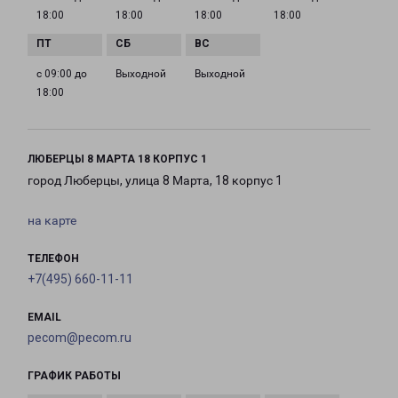
18:00
18:00
18:00
18:00
с 09:00 до
Выходной
Выходной
18:00
ЛЮБЕРЦЫ 8 МАРТА 18 КОРПУС 1
город Люберцы, улица 8 Марта, 18 корпус 1
на карте
ТЕЛЕФОН
+7(495) 660-11-11
EMAIL
pecom@pecom.ru
ГРАФИК РАБОТЫ