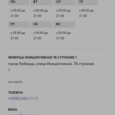
с 09:00 до
с 09:00 до
с 09:00 до
с 09:00 до
21:00
21:00
21:00
21:00
с 09:00 до
с 09:00 до
с 09:00 до
21:00
21:00
21:00
ЛЮБЕРЦЫ ИНИЦИАТИВНАЯ 7Б СТРОЕНИЕ 1
город Люберцы, улица Инициативная, 7Б строение
1
на карте
ТЕЛЕФОН
+7(495) 660-11-11
EMAIL