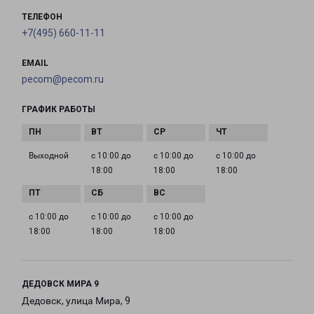
ТЕЛЕФОН
+7(495) 660-11-11
EMAIL
pecom@pecom.ru
ГРАФИК РАБОТЫ
Выходной
с 10:00 до
с 10:00 до
с 10:00 до
18:00
18:00
18:00
с 10:00 до
с 10:00 до
с 10:00 до
18:00
18:00
18:00
ДЕДОВСК МИРА 9
Дедовск, улица Мира, 9