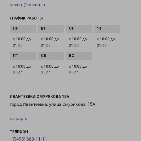
pecom@pecom.ru
ГРАФИК РАБОТЫ
с 10:00 до
с 10:00 до
с 10:00 до
с 10:00 до
21:00
21:00
21:00
21:00
с 10:00 до
с 10:00 до
с 10:00 до
21:00
21:00
21:00
ИВАНТЕЕВКА СМУРЯКОВА 15А
город Ивантеевка, улица Смурякова, 15А
на карте
ТЕЛЕФОН
+7(495) 660-11-11