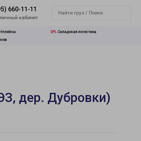
95) 660-11-11
 личный кабинет
етплейсы
3PL
Складская логистика
инов
З, дер. Дубровки)