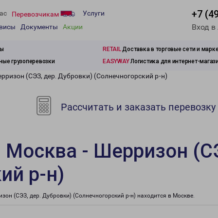
+7 (4
ас
Услуги
Перевозчикам
Вход в
рвисы
Документы
Акции
зы
RETAIL
Доставка в торговые сети и марк
ые грузоперевозки
EASYWAY
Логистика для интернет-магаз
рризон (СЭЗ, дер. Дубровки) (Солнечногорский р-н)
Рассчитать и заказать перевозку
 Москва - Шерризон (СЭ
ий р-н)
н (СЭЗ, дер. Дубровки) (Солнечногорский р-н) находится в Москве.