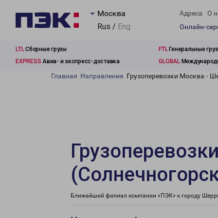
Москва
Адреса
О н
Rus /
Eng
Онлайн-се
LTL
Сборные грузы
FTL
Генеральные гру
EXPRESS
Авиа- и экспресс-доставка
GLOBAL
Международн
Главная
Направления
Грузоперевозки Москва - Ше
Грузоперевозки
(Солнечногорск
Ближайший филиал компании «ПЭК» к городу Шерризо