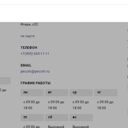
ЗЕЛЕНОГРАД
Россия, Московская область, городской округ
Солнечногорск, деревня Чашниково, микрорайон
Искра, с2С
на карте
ТЕЛЕФОН
+7(495) 660-11-11
EMAIL
pecom@pecom.ru
ГРАФИК РАБОТЫ
0 до
с 09:00 до
с 09:00 до
с 09:00 до
с 09:00 до
18:00
18:00
18:00
18:00
с 09:00 до
Выходной
Выходной