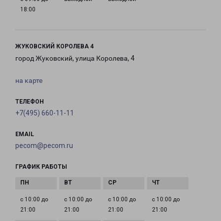
18:00
ЖУКОВСКИЙ КОРОЛЕВА 4
город Жуковский, улица Королева, 4
на карте
ТЕЛЕФОН
+7(495) 660-11-11
EMAIL
pecom@pecom.ru
ГРАФИК РАБОТЫ
с 10:00 до
с 10:00 до
с 10:00 до
с 10:00 до
21:00
21:00
21:00
21:00