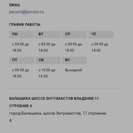
EMAIL
pecom@pecom.ru
ГРАФИК РАБОТЫ
с 09:00 до
с 09:00 до
с 09:00 до
с 09:00 до
18:00
18:00
18:00
18:00
с 09:00 до
с 10:00 до
Выходной
18:00
16:00
БАЛАШИХА ШОССЕ ЭНТУЗИАСТОВ ВЛАДЕНИЕ 11
СТРОЕНИЕ 4
город Балашиха, шоссе Энтузиастов, 11 строение
4