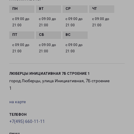
с 09:00 до
с 09:00 до
с 09:00 до
с 09:00 до
21:00
21:00
21:00
21:00
с 09:00 до
с 09:00 до
с 09:00 до
21:00
21:00
21:00
ЛЮБЕРЦЫ ИНИЦИАТИВНАЯ 7Б СТРОЕНИЕ 1
город Люберцы, улица Инициативная, 7Б строение
1
на карте
ТЕЛЕФОН
+7(495) 660-11-11