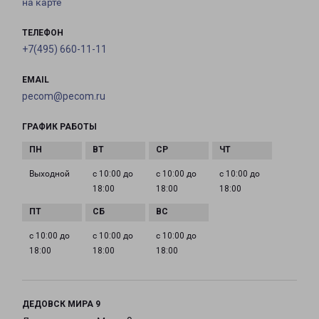
на карте
ТЕЛЕФОН
+7(495) 660-11-11
EMAIL
pecom@pecom.ru
ГРАФИК РАБОТЫ
Выходной
с 10:00 до
с 10:00 до
с 10:00 до
18:00
18:00
18:00
с 10:00 до
с 10:00 до
с 10:00 до
18:00
18:00
18:00
ДЕДОВСК МИРА 9