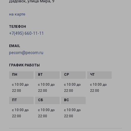
Дедовск, улица Мира, 9
на карте
ТЕЛЕФОН
+7(495) 660-11-11
EMAIL
pecom@pecom.ru
ГРАФИК РАБОТЫ
с 10:00 до
с 10:00 до
с 10:00 до
с 10:00 до
22:00
22:00
22:00
22:00
с 10:00 до
с 10:00 до
с 10:00 до
22:00
22:00
22:00