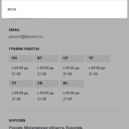
error
ТЕЛЕФОН
+7(495) 660-11-11
EMAIL
pecom@pecom.ru
ГРАФИК РАБОТЫ
с 09:00 до
с 09:00 до
с 09:00 до
с 09:00 до
21:00
21:00
21:00
21:00
с 09:00 до
с 09:00 до
с 09:00 до
21:00
21:00
21:00
КОРОЛЕВ
Россия, Московская область, Королёв,