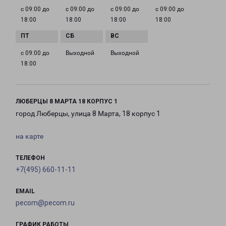
с 09:00 до
с 09:00 до
с 09:00 до
с 09:00 до
18:00
18:00
18:00
18:00
с 09:00 до
Выходной
Выходной
18:00
ЛЮБЕРЦЫ 8 МАРТА 18 КОРПУС 1
город Люберцы, улица 8 Марта, 18 корпус 1
на карте
ТЕЛЕФОН
+7(495) 660-11-11
EMAIL
pecom@pecom.ru
ГРАФИК РАБОТЫ