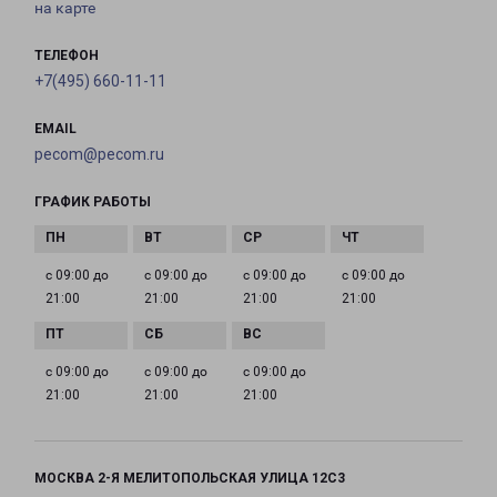
на карте
ТЕЛЕФОН
+7(495) 660-11-11
EMAIL
pecom@pecom.ru
ГРАФИК РАБОТЫ
с 09:00 до
с 09:00 до
с 09:00 до
с 09:00 до
21:00
21:00
21:00
21:00
с 09:00 до
с 09:00 до
с 09:00 до
21:00
21:00
21:00
МОСКВА 2-Я МЕЛИТОПОЛЬСКАЯ УЛИЦА 12С3