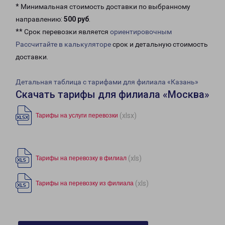
* Минимальная стоимость доставки по выбранному
направлению:
500 руб
.
** Срок перевозки является
ориентировочным
Рассчитайте в калькуляторе
срок и детальную стоимость
доставки.
Детальная таблица с тарифами для филиала «Казань»
Скачать тарифы для филиала «Москва»
(xlsx)
Тарифы на услуги перевозки
(xls)
Тарифы на перевозку в филиал
(xls)
Тарифы на перевозку из филиала