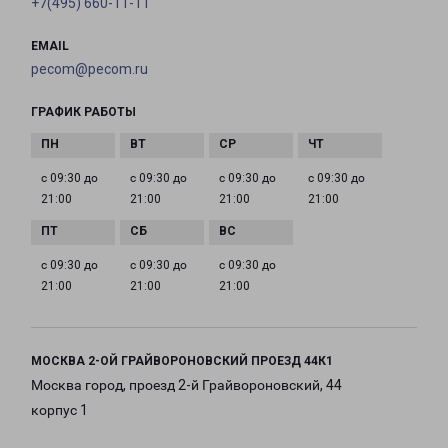
+7(495) 660-11-11
EMAIL
pecom@pecom.ru
ГРАФИК РАБОТЫ
с 09:30 до
с 09:30 до
с 09:30 до
с 09:30 до
21:00
21:00
21:00
21:00
с 09:30 до
с 09:30 до
с 09:30 до
21:00
21:00
21:00
МОСКВА 2-ОЙ ГРАЙВОРОНОВСКИЙ ПРОЕЗД 44К1
Москва город, проезд 2-й Грайвороновский, 44
корпус 1