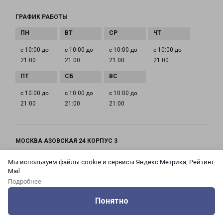
ГРАФИК РАБОТЫ
с 10:00 до
с 10:00 до
с 10:00 до
с 10:00 до
21:00
21:00
21:00
21:00
с 10:00 до
с 10:00 до
с 10:00 до
21:00
21:00
21:00
МОСКВА АЗОВСКАЯ 24 КОРПУС 3
Россия, Москва город, Зюзино район, улица
Мы используем файлы cookie и сервисы Яндекс.Метрика, Рейтинг
Азовская, дом 24, корпус 3
Mail
Подробнее
на карте
Понятно
ТЕЛЕФОН
Оцените нашу работу
Услуги
Сервисы
Меню
Кабинет
Контакты
+7(495) 660-11-11