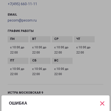
+7(495) 660-11-11
EMAIL
pecom@pecom.ru
ГРАФИК РАБОТЫ
с 10:00 до
с 10:00 до
с 10:00 до
с 10:00 до
22:00
22:00
22:00
22:00
с 10:00 до
с 10:00 до
с 10:00 до
22:00
22:00
22:00
ИСТРА МОСКОВСКАЯ 9
Московская область, улица Московская, 9
×
ОШИБКА
на карте