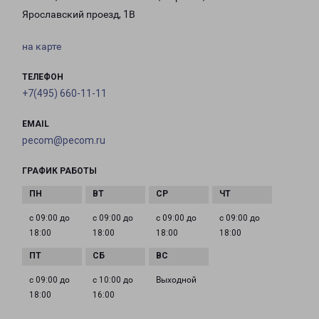
Ярославский проезд, 1В
на карте
ТЕЛЕФОН
+7(495) 660-11-11
EMAIL
pecom@pecom.ru
ГРАФИК РАБОТЫ
с 09:00 до
с 09:00 до
с 09:00 до
с 09:00 до
18:00
18:00
18:00
18:00
с 09:00 до
с 10:00 до
Выходной
18:00
16:00