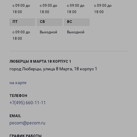
с 09:00 до
с 09:00 до
с 09:00 до
с 09:00 до
18:00
18:00
18:00
18:00
с 09:00 до
Выходной
Выходной
18:00
ЛЮБЕРЦЫ 8 МАРТА 18 КОРПУС 1
город Люберцы, улица 8 Марта, 18 корпус 1
на карте
ТЕЛЕФОН
+7(495) 660-11-11
EMAIL
pecom@pecom.ru
ГРАФИК РАБОТЫ