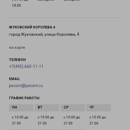
18:00
ЖУКОВСКИЙ КОРОЛЕВА 4
город Жуковский, улица Королева, 4
на карте
ТЕЛЕФОН
+7(495) 660-11-11
EMAIL
pecom@pecom.ru
ГРАФИК РАБОТЫ
с 10:00 до
с 10:00 до
с 10:00 до
с 10:00 до
21:00
21:00
21:00
21:00