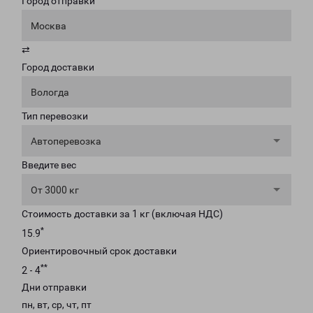
Город отправки
Москва
⇄
Город доставки
Вологда
Тип перевозки
Автоперевозка
Введите вес
От 3000 кг
Стоимость доставки за 1 кг (включая НДС)
*
15.9
Ориентировочный срок доставки
**
2 - 4
Дни отправки
пн, вт, ср, чт, пт