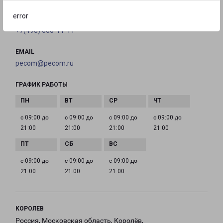
error
ТЕЛЕФОН
+7(495) 660-11-11
EMAIL
pecom@pecom.ru
ГРАФИК РАБОТЫ
с 09:00 до
с 09:00 до
с 09:00 до
с 09:00 до
21:00
21:00
21:00
21:00
с 09:00 до
с 09:00 до
с 09:00 до
21:00
21:00
21:00
КОРОЛЕВ
Россия, Московская область, Королёв,