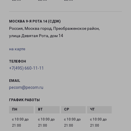
МОСКВА 9-Я РОТА 14 (СДЭК)
Россия, Москва город, Преображенское район,
улица Девятая Рота, дом 14
на карте
ТЕЛЕФОН
+7(495) 660-11-11
EMAIL
pecom@pecom.ru
ГРАФИК РАБОТЫ
с 10:00 до
с 10:00 до
с 10:00 до
с 10:00 до
21:00
21:00
21:00
21:00