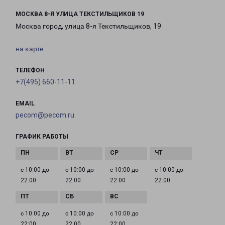
МОСКВА 8-Я УЛИЦА ТЕКСТИЛЬЩИКОВ 19
Москва город, улица 8-я Текстильщиков, 19
на карте
ТЕЛЕФОН
+7(495) 660-11-11
EMAIL
pecom@pecom.ru
ГРАФИК РАБОТЫ
с 10:00 до
с 10:00 до
с 10:00 до
с 10:00 до
22:00
22:00
22:00
22:00
с 10:00 до
с 10:00 до
с 10:00 до
22:00
22:00
22:00