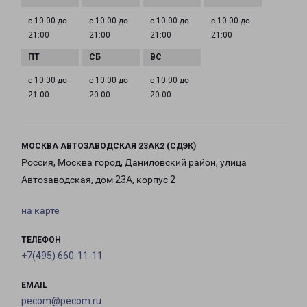
с 10:00 до
с 10:00 до
с 10:00 до
с 10:00 до
21:00
21:00
21:00
21:00
с 10:00 до
с 10:00 до
с 10:00 до
21:00
20:00
20:00
МОСКВА АВТОЗАВОДСКАЯ 23АК2 (СДЭК)
Россия, Москва город, Даниловский район, улица
Автозаводская, дом 23А, корпус 2
на карте
ТЕЛЕФОН
+7(495) 660-11-11
EMAIL
pecom@pecom.ru