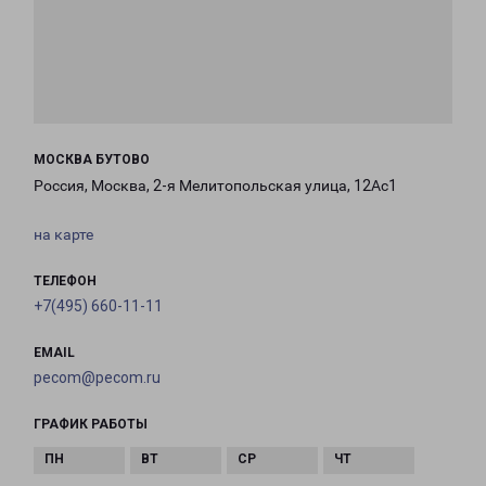
МОСКВА БУТОВО
Россия, Москва, 2-я Мелитопольская улица, 12Ас1
на карте
ТЕЛЕФОН
+7(495) 660-11-11
EMAIL
pecom@pecom.ru
ГРАФИК РАБОТЫ