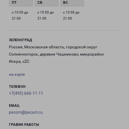
с 10:00 до
с 10:00 до
с 10:00 до
21:00
21:00
21:00
ЗЕЛЕНОГРАД
Россия, Московская область, городской округ
Солнечногорск, деревня Чашниково, микрорайон
Искра, с2С
на карте
ТЕЛЕФОН
+7(495) 660-11-11
EMAIL
pecom@pecom.ru
ГРАФИК РАБОТЫ