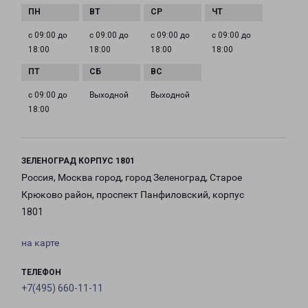
с 09:00 до
с 09:00 до
с 09:00 до
с 09:00 до
18:00
18:00
18:00
18:00
с 09:00 до
Выходной
Выходной
18:00
ЗЕЛЕНОГРАД КОРПУС 1801
Россия, Москва город, город Зеленоград, Старое
Крюково район, проспект Панфиловский, корпус
1801
на карте
ТЕЛЕФОН
+7(495) 660-11-11