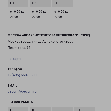
с 10:00 до
с 10:00 до
с 10:00 до
21:00
20:00
20:00
МОСКВА АВИАКОНСТРУКТОРА ПЕТЛЯКОВА 31 (СДЭК)
Москва город, улица Авиаконструктора
Петлякова, 31
на карте
ТЕЛЕФОН
+7(495) 660-11-11
EMAIL
pecom@pecom.ru
ГРАФИК РАБОТЫ