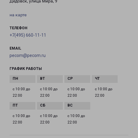
Дедовск, улица Мира, 9
на карте
ТЕЛЕФОН
+7(495) 660-11-11
EMAIL
pecom@pecom.ru
ГРАФИК РАБОТЫ
с 10:00 до
с 10:00 до
с 10:00 до
с 10:00 до
22:00
22:00
22:00
22:00
с 10:00 до
с 10:00 до
с 10:00 до
22:00
22:00
22:00