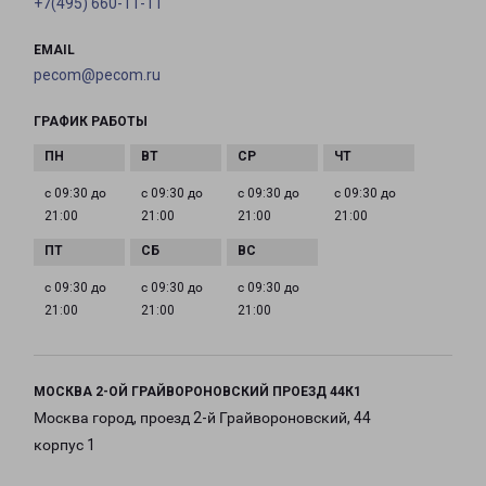
+7(495) 660-11-11
EMAIL
pecom@pecom.ru
ГРАФИК РАБОТЫ
с 09:30 до
с 09:30 до
с 09:30 до
с 09:30 до
21:00
21:00
21:00
21:00
с 09:30 до
с 09:30 до
с 09:30 до
21:00
21:00
21:00
МОСКВА 2-ОЙ ГРАЙВОРОНОВСКИЙ ПРОЕЗД 44К1
Москва город, проезд 2-й Грайвороновский, 44
корпус 1