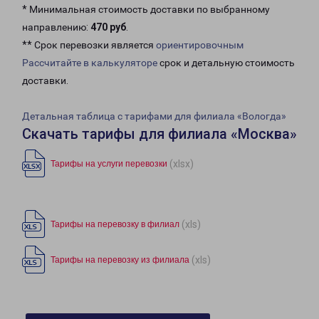
* Минимальная стоимость доставки по выбранному
направлению:
470 руб
.
** Срок перевозки является
ориентировочным
Рассчитайте в калькуляторе
срок и детальную стоимость
доставки.
Детальная таблица с тарифами для филиала «Вологда»
Скачать тарифы для филиала «Москва»
(xlsx)
Тарифы на услуги перевозки
(xls)
Тарифы на перевозку в филиал
(xls)
Тарифы на перевозку из филиала