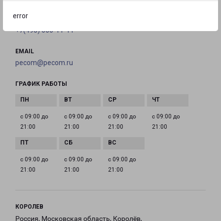
error
ТЕЛЕФОН
+7(495) 660-11-11
EMAIL
pecom@pecom.ru
ГРАФИК РАБОТЫ
с 09:00 до
с 09:00 до
с 09:00 до
с 09:00 до
21:00
21:00
21:00
21:00
с 09:00 до
с 09:00 до
с 09:00 до
21:00
21:00
21:00
КОРОЛЕВ
Россия, Московская область, Королёв,