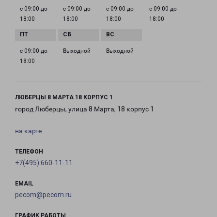
с 09:00 до
с 09:00 до
с 09:00 до
с 09:00 до
18:00
18:00
18:00
18:00
с 09:00 до
Выходной
Выходной
18:00
ЛЮБЕРЦЫ 8 МАРТА 18 КОРПУС 1
город Люберцы, улица 8 Марта, 18 корпус 1
на карте
ТЕЛЕФОН
+7(495) 660-11-11
EMAIL
pecom@pecom.ru
ГРАФИК РАБОТЫ