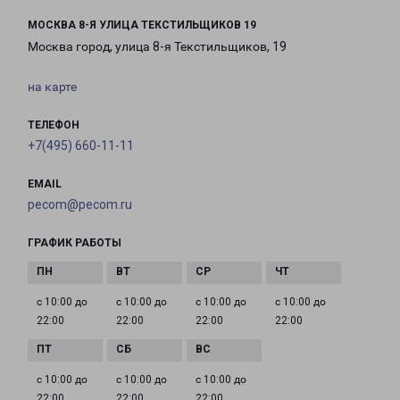
МОСКВА 8-Я УЛИЦА ТЕКСТИЛЬЩИКОВ 19
Москва город, улица 8-я Текстильщиков, 19
на карте
ТЕЛЕФОН
+7(495) 660-11-11
EMAIL
pecom@pecom.ru
ГРАФИК РАБОТЫ
с 10:00 до
с 10:00 до
с 10:00 до
с 10:00 до
22:00
22:00
22:00
22:00
с 10:00 до
с 10:00 до
с 10:00 до
22:00
22:00
22:00