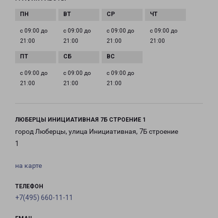
с 09:00 до
с 09:00 до
с 09:00 до
с 09:00 до
21:00
21:00
21:00
21:00
с 09:00 до
с 09:00 до
с 09:00 до
21:00
21:00
21:00
ЛЮБЕРЦЫ ИНИЦИАТИВНАЯ 7Б СТРОЕНИЕ 1
город Люберцы, улица Инициативная, 7Б строение
1
на карте
ТЕЛЕФОН
+7(495) 660-11-11