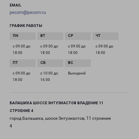
EMAIL
pecom@pecom.ru
ГРАФИК РАБОТЫ
с 09:00 до
с 09:00 до
с 09:00 до
с 09:00 до
18:00
18:00
18:00
18:00
с 09:00 до
с 10:00 до
Выходной
18:00
16:00
БАЛАШИХА ШОССЕ ЭНТУЗИАСТОВ ВЛАДЕНИЕ 11
СТРОЕНИЕ 4
город Балашиха, шоссе Энтузиастов, 11 строение
4