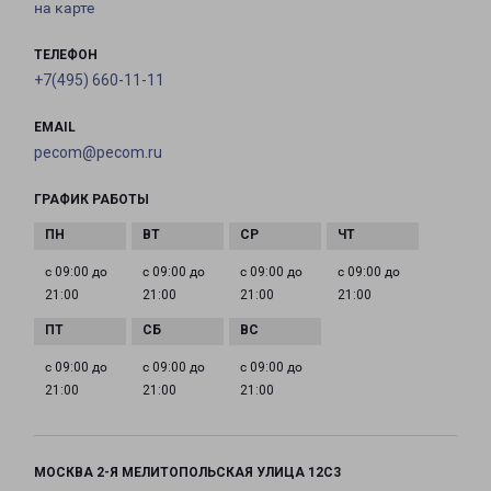
на карте
ТЕЛЕФОН
+7(495) 660-11-11
EMAIL
pecom@pecom.ru
ГРАФИК РАБОТЫ
с 09:00 до
с 09:00 до
с 09:00 до
с 09:00 до
21:00
21:00
21:00
21:00
с 09:00 до
с 09:00 до
с 09:00 до
21:00
21:00
21:00
МОСКВА 2-Я МЕЛИТОПОЛЬСКАЯ УЛИЦА 12С3