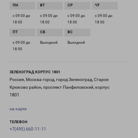
с 09:00 до
с 09:00 до
с 09:00 до
с 09:00 до
18:00
18:00
18:00
18:00
с 09:00 до
Выходной
Выходной
18:00
ЗЕЛЕНОГРАД КОРПУС 1801
Россия, Москва город, город Зеленоград, Старое
Крюково район, проспект Панфиловский, корпус
1801
на карте
ТЕЛЕФОН
+7(495) 660-11-11