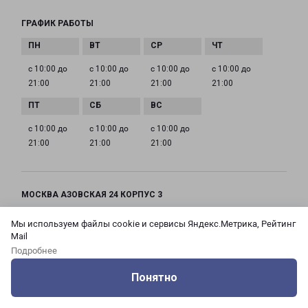
ГРАФИК РАБОТЫ
с 10:00 до
с 10:00 до
с 10:00 до
с 10:00 до
21:00
21:00
21:00
21:00
с 10:00 до
с 10:00 до
с 10:00 до
21:00
21:00
21:00
МОСКВА АЗОВСКАЯ 24 КОРПУС 3
Россия, Москва город, Зюзино район, улица
Мы используем файлы cookie и сервисы Яндекс.Метрика, Рейтинг
Азовская, дом 24, корпус 3
Mail
Подробнее
на карте
Понятно
ТЕЛЕФОН
Оцените нашу работу
Услуги
Сервисы
Меню
Кабинет
Контакты
+7(495) 660-11-11