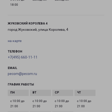
18:00
ЖУКОВСКИЙ КОРОЛЕВА 4
город Жуковский, улица Королева, 4
на карте
ТЕЛЕФОН
+7(495) 660-11-11
EMAIL
pecom@pecom.ru
ГРАФИК РАБОТЫ
с 10:00 до
с 10:00 до
с 10:00 до
с 10:00 до
21:00
21:00
21:00
21:00