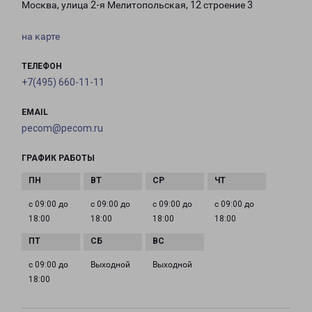
Москва, улица 2-я Мелитопольская, 12 строение 3
на карте
ТЕЛЕФОН
+7(495) 660-11-11
EMAIL
pecom@pecom.ru
ГРАФИК РАБОТЫ
с 09:00 до
с 09:00 до
с 09:00 до
с 09:00 до
18:00
18:00
18:00
18:00
с 09:00 до
Выходной
Выходной
18:00