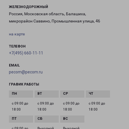
ЖЕЛЕЗНОДОРОЖНЫЙ
Россия, Московская область, Балашиха,
микрорайон Саввино, Промышленная улица, 46
на карте
ТЕЛЕФОН
+7(495) 660-11-11
EMAIL
pecom@pecom.ru
ГРАФИК РАБОТЫ
с 09:00 до
с 09:00 до
с 09:00 до
с 09:00 до
18:00
18:00
18:00
18:00
с 09:00 до
Выходной
Выходной