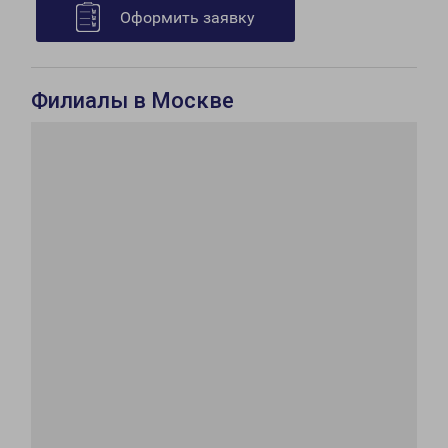
Оформить заявку
Филиалы в Москве