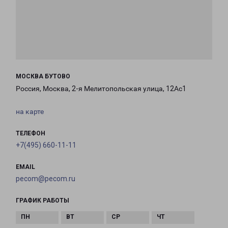
МОСКВА БУТОВО
Россия, Москва, 2-я Мелитопольская улица, 12Ас1
на карте
ТЕЛЕФОН
+7(495) 660-11-11
EMAIL
pecom@pecom.ru
ГРАФИК РАБОТЫ