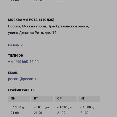
22:00
22:00
22:00
МОСКВА 9-Я РОТА 14 (СДЭК)
Россия, Москва город, Преображенское район,
улица Девятая Рота, дом 14
на карте
ТЕЛЕФОН
+7(495) 660-11-11
EMAIL
pecom@pecom.ru
ГРАФИК РАБОТЫ
с 10:00 до
с 10:00 до
с 10:00 до
с 10:00 до
21:00
21:00
21:00
21:00