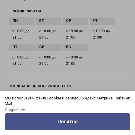
ГРАФИК РАБОТЫ
с 10:00 до
с 10:00 до
с 10:00 до
с 10:00 до
21:00
21:00
21:00
21:00
с 10:00 до
с 10:00 до
с 10:00 до
21:00
21:00
21:00
МОСКВА АЗОВСКАЯ 24 КОРПУС 3
Россия, Москва город, Зюзино район, улица
Мы используем файлы cookie и сервисы Яндекс.Метрика, Рейтинг
Азовская, дом 24, корпус 3
Mail
Подробнее
на карте
Понятно
Оцените нашу работу
ТЕЛЕФОН
Услуги
Сервисы
Меню
Кабинет
Контакты
+7(495) 660-11-11