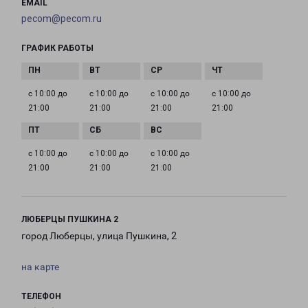
EMAIL
pecom@pecom.ru
ГРАФИК РАБОТЫ
с 10:00 до
с 10:00 до
с 10:00 до
с 10:00 до
21:00
21:00
21:00
21:00
с 10:00 до
с 10:00 до
с 10:00 до
21:00
21:00
21:00
ЛЮБЕРЦЫ ПУШКИНА 2
город Люберцы, улица Пушкина, 2
на карте
ТЕЛЕФОН