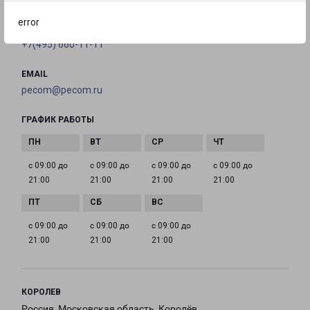
error
ТЕЛЕФОН
+7(495) 660-11-11
EMAIL
pecom@pecom.ru
ГРАФИК РАБОТЫ
с 09:00 до
с 09:00 до
с 09:00 до
с 09:00 до
21:00
21:00
21:00
21:00
с 09:00 до
с 09:00 до
с 09:00 до
21:00
21:00
21:00
КОРОЛЕВ
Россия, Московская область, Королёв,