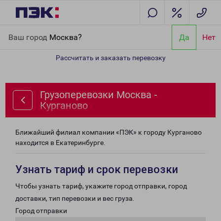
Главная
Направления
Грузоперевозки Москва - Курганово
Ваш город
Москва?
Да
Нет
Рассчитать и заказать перевозку
Грузоперевозки Москва -
Курганово
Ближайший филиал компании «ПЭК» к городу Курганово
находится в Екатеринбурге.
Узнать тариф и срок перевозки
Чтобы узнать тариф, укажите город отправки, город
доставки, тип перевозки и вес груза.
Город отправки