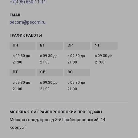
+7(495) 660-11-11
EMAIL
pecom@pecom.ru
ГРАФИК РАБОТЫ
с 09:30 до
с 09:30 до
с 09:30 до
с 09:30 до
21:00
21:00
21:00
21:00
с 09:30 до
с 09:30 до
с 09:30 до
21:00
21:00
21:00
МОСКВА 2-ОЙ ГРАЙВОРОНОВСКИЙ ПРОЕЗД 44К1
Москва город, проезд 2-й Грайвороновский, 44
корпус 1