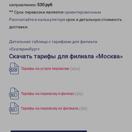
направлению:
530 руб
.
** Срок перевозки является
ориентировочным
Рассчитайте в калькуляторе
срок и детальную стоимость
доставки.
Детальная таблица с тарифами для филиала
«Екатеринбург»
Скачать тарифы для филиала «Москва»
(xlsx)
Тарифы на услуги перевозки
(xls)
Тарифы на перевозку в филиал
(xls)
Тарифы на перевозку из филиала