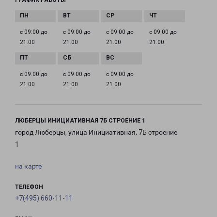
ГРАФИК РАБОТЫ
с 09:00 до
с 09:00 до
с 09:00 до
с 09:00 до
21:00
21:00
21:00
21:00
с 09:00 до
с 09:00 до
с 09:00 до
21:00
21:00
21:00
ЛЮБЕРЦЫ ИНИЦИАТИВНАЯ 7Б СТРОЕНИЕ 1
город Люберцы, улица Инициативная, 7Б строение
1
на карте
ТЕЛЕФОН
+7(495) 660-11-11