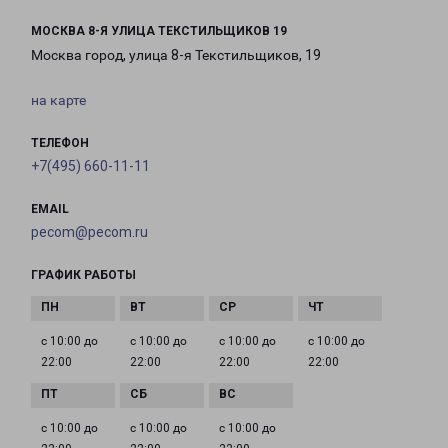
МОСКВА 8-Я УЛИЦА ТЕКСТИЛЬЩИКОВ 19
Москва город, улица 8-я Текстильщиков, 19
на карте
ТЕЛЕФОН
+7(495) 660-11-11
EMAIL
pecom@pecom.ru
ГРАФИК РАБОТЫ
с 10:00 до
с 10:00 до
с 10:00 до
с 10:00 до
22:00
22:00
22:00
22:00
с 10:00 до
с 10:00 до
с 10:00 до