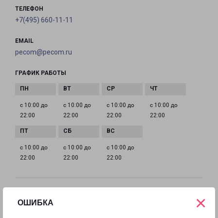
ТЕЛЕФОН
+7(495) 660-11-11
EMAIL
pecom@pecom.ru
ГРАФИК РАБОТЫ
с 10:00 до
с 10:00 до
с 10:00 до
с 10:00 до
22:00
22:00
22:00
22:00
с 10:00 до
с 10:00 до
с 10:00 до
22:00
22:00
22:00
ИСТРА МОСКОВСКАЯ 9
×
ОШИБКА
Московская область, улица Московская, 9