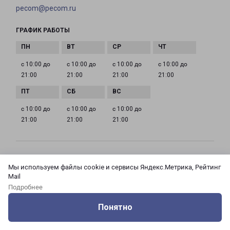
pecom@pecom.ru
ГРАФИК РАБОТЫ
с 10:00 до
с 10:00 до
с 10:00 до
с 10:00 до
21:00
21:00
21:00
21:00
с 10:00 до
с 10:00 до
с 10:00 до
21:00
21:00
21:00
МОСКВА АЗОВСКАЯ 24 КОРПУС 3
Мы используем файлы cookie и сервисы Яндекс.Метрика, Рейтинг
Россия, Москва город, Зюзино район, улица
Mail
Азовская, дом 24, корпус 3
Подробнее
Понятно
на карте
Оцените нашу работу
Услуги
Сервисы
Меню
Кабинет
Контакты
ТЕЛЕФОН