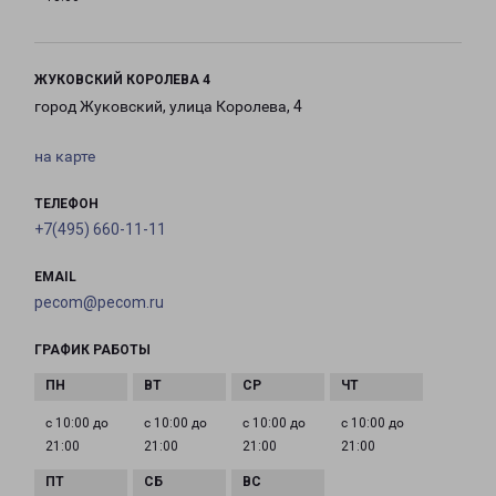
ЖУКОВСКИЙ КОРОЛЕВА 4
город Жуковский, улица Королева, 4
на карте
ТЕЛЕФОН
+7(495) 660-11-11
EMAIL
pecom@pecom.ru
ГРАФИК РАБОТЫ
с 10:00 до
с 10:00 до
с 10:00 до
с 10:00 до
21:00
21:00
21:00
21:00