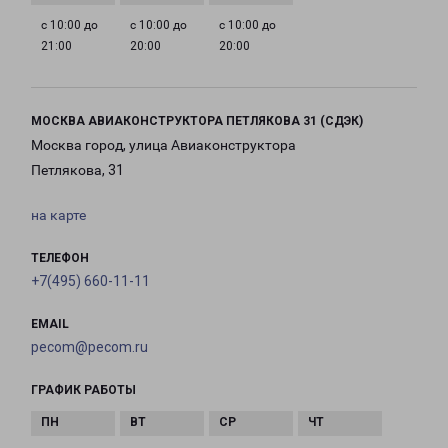
с 10:00 до
с 10:00 до
с 10:00 до
21:00
20:00
20:00
МОСКВА АВИАКОНСТРУКТОРА ПЕТЛЯКОВА 31 (СДЭК)
Москва город, улица Авиаконструктора
Петлякова, 31
на карте
ТЕЛЕФОН
+7(495) 660-11-11
EMAIL
pecom@pecom.ru
ГРАФИК РАБОТЫ