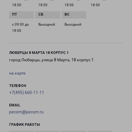
18:00
18:00
18:00
18:00
с 09:00 до
Выходной
Выходной
18:00
ЛЮБЕРЦЫ 8 МАРТА 18 КОРПУС 1
город Люберцы, улица 8 Марта, 18 корпус 1
на карте
ТЕЛЕФОН
+7(495) 660-11-11
EMAIL
pecom@pecom.ru
ГРАФИК РАБОТЫ