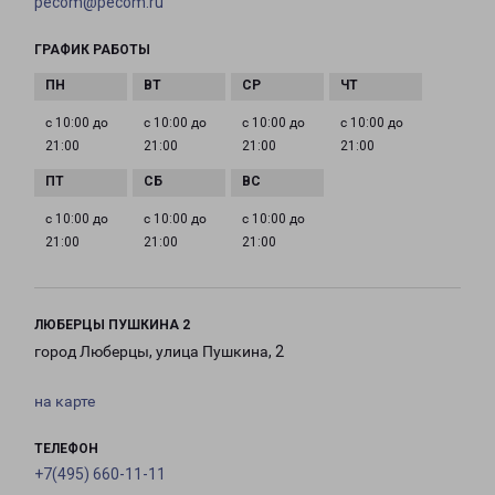
pecom@pecom.ru
ГРАФИК РАБОТЫ
с 10:00 до
с 10:00 до
с 10:00 до
с 10:00 до
21:00
21:00
21:00
21:00
с 10:00 до
с 10:00 до
с 10:00 до
21:00
21:00
21:00
ЛЮБЕРЦЫ ПУШКИНА 2
город Люберцы, улица Пушкина, 2
на карте
ТЕЛЕФОН
+7(495) 660-11-11