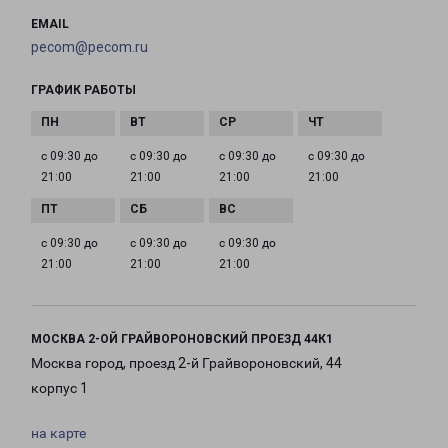
EMAIL
pecom@pecom.ru
ГРАФИК РАБОТЫ
с 09:30 до
с 09:30 до
с 09:30 до
с 09:30 до
21:00
21:00
21:00
21:00
с 09:30 до
с 09:30 до
с 09:30 до
21:00
21:00
21:00
МОСКВА 2-ОЙ ГРАЙВОРОНОВСКИЙ ПРОЕЗД 44К1
Москва город, проезд 2-й Грайвороновский, 44
корпус 1
на карте