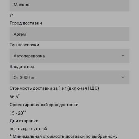
Москва
⇄
Город доставки
Артем
Тип перевозки
Автоперевозка
Введите вес
От 3000 кг
Стоимость доставки за 1 кг (включая НДС)
*
56.5
Ориентировочный срок доставки
**
15 - 20
Дни отправки
пн, вт, ср, чт, пт, сб
* Минимальная стоимость доставки по выбранному