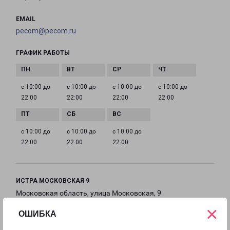
EMAIL
pecom@pecom.ru
ГРАФИК РАБОТЫ
с 10:00 до
с 10:00 до
с 10:00 до
с 10:00 до
22:00
22:00
22:00
22:00
с 10:00 до
с 10:00 до
с 10:00 до
22:00
22:00
22:00
ИСТРА МОСКОВСКАЯ 9
Московская область, улица Московская, 9
×
ОШИБКА
на карте