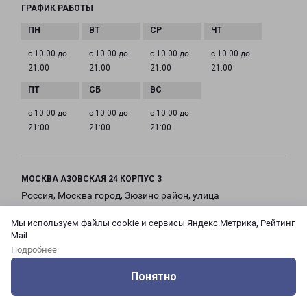
ГРАФИК РАБОТЫ
с 10:00 до
с 10:00 до
с 10:00 до
с 10:00 до
21:00
21:00
21:00
21:00
с 10:00 до
с 10:00 до
с 10:00 до
21:00
21:00
21:00
МОСКВА АЗОВСКАЯ 24 КОРПУС 3
Россия, Москва город, Зюзино район, улица
Азовская, дом 24, корпус 3
Мы используем файлы cookie и сервисы Яндекс.Метрика, Рейтинг
Mail
на карте
Подробнее
ТЕЛЕФОН
Понятно
+7(495) 660-11-11
Оцените нашу работу
Услуги
Сервисы
Меню
Кабинет
Контакты