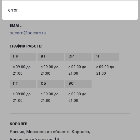
ТЕЛЕФОН
error
+7(495) 660-11-11
EMAIL
pecom@pecom.ru
ГРАФИК РАБОТЫ
с 09:00 до
с 09:00 до
с 09:00 до
с 09:00 до
21:00
21:00
21:00
21:00
с 09:00 до
с 09:00 до
с 09:00 до
21:00
21:00
21:00
КОРОЛЕВ
Россия, Московская область, Королёв,
Ярославский проезд, 1В