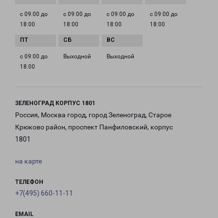
с 09:00 до
с 09:00 до
с 09:00 до
с 09:00 до
18:00
18:00
18:00
18:00
с 09:00 до
Выходной
Выходной
18:00
ЗЕЛЕНОГРАД КОРПУС 1801
Россия, Москва город, город Зеленоград, Старое
Крюково район, проспект Панфиловский, корпус
1801
на карте
ТЕЛЕФОН
+7(495) 660-11-11
EMAIL