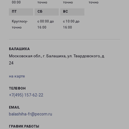
00:00
точно
точно
точно
Круглосу­
с 00:00 до
с 10:00 до
точно
16:00
16:00
БАЛАШИХА
Московская обл., г. Балашиха, ул. Твардовского, д.
24
на карте
ТЕЛЕФОН
+7(495) 157-62-22
EMAIL
balashiha-fr@pecom.ru
ГРАФИК РАБОТЫ