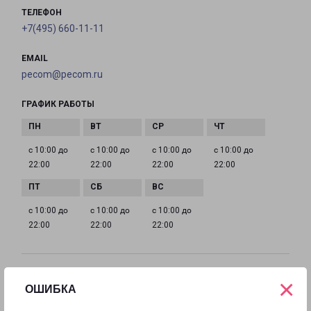
ТЕЛЕФОН
+7(495) 660-11-11
EMAIL
pecom@pecom.ru
ГРАФИК РАБОТЫ
с 10:00 до
с 10:00 до
с 10:00 до
с 10:00 до
22:00
22:00
22:00
22:00
с 10:00 до
с 10:00 до
с 10:00 до
22:00
22:00
22:00
ИСТРА МОСКОВСКАЯ 9
×
ОШИБКА
Московская область, улица Московская, 9