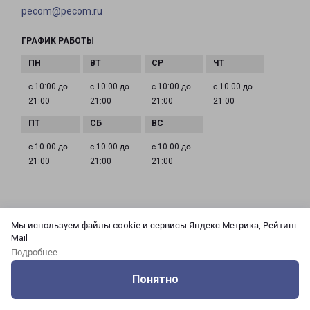
pecom@pecom.ru
ГРАФИК РАБОТЫ
с 10:00 до
с 10:00 до
с 10:00 до
с 10:00 до
21:00
21:00
21:00
21:00
с 10:00 до
с 10:00 до
с 10:00 до
21:00
21:00
21:00
МОСКВА АЗОВСКАЯ 24 КОРПУС 3
Мы используем файлы cookie и сервисы Яндекс.Метрика, Рейтинг
Россия, Москва город, Зюзино район, улица
Mail
Азовская, дом 24, корпус 3
Подробнее
Понятно
на карте
Оцените нашу работу
Услуги
Сервисы
Меню
Кабинет
Контакты
ТЕЛЕФОН