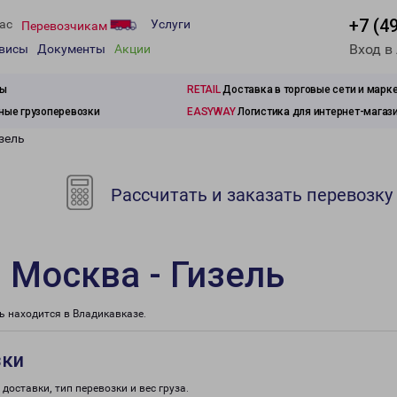
+7 (4
ас
Услуги
Перевозчикам
Вход в
рвисы
Документы
Акции
зы
RETAIL
Доставка в торговые сети и марк
ые грузоперевозки
EASYWAY
Логистика для интернет-магаз
зель
Рассчитать и заказать перевозку
 Москва - Гизель
 находится в Владикавказе.
зки
доставки, тип перевозки и вес груза.