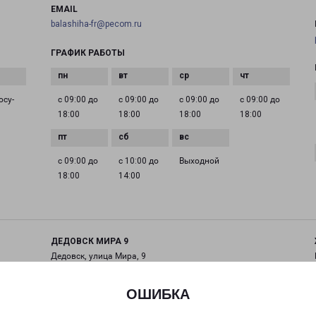
EMAIL
balashiha-fr@pecom.ru
ГРАФИК РАБОТЫ
осу­
с 09:00 до
с 09:00 до
с 09:00 до
с 09:00 до
18:00
18:00
18:00
18:00
с 09:00 до
с 10:00 до
Выходной
18:00
14:00
ДЕДОВСК МИРА 9
Дедовск, улица Мира, 9
на карте
ОШИБКА
ТЕЛЕФОН