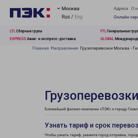
Москва
Адреса
О н
Rus /
Eng
Онлайн-се
LTL
Сборные грузы
FTL
Генеральные гру
EXPRESS
Авиа- и экспресс-доставка
GLOBAL
Международн
Главная
Направления
Грузоперевозки Москва - Ги
Грузоперевозки
Ближайший филиал компании «ПЭК» к городу Гизель
Узнать тариф и срок перево
Чтобы узнать тариф, укажите город отправки, город 