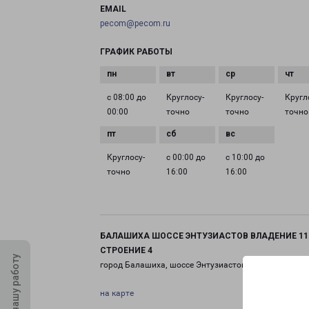
EMAIL
pecom@pecom.ru
ГРАФИК РАБОТЫ
с 08:00 до
Круглосу­
Круглосу­
Кругл
00:00
точно
точно
точно
Круглосу­
с 00:00 до
с 10:00 до
точно
16:00
16:00
БАЛАШИХА ШОССЕ ЭНТУЗИАСТОВ ВЛАДЕНИЕ 11
СТРОЕНИЕ 4
Оцените нашу работу
город Балашиха, шоссе Энтузиастов, 11 строение 4
на карте