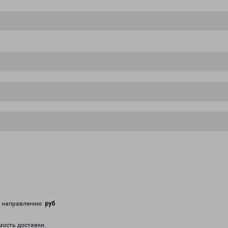
у направлению:
руб
.
мость доставки.