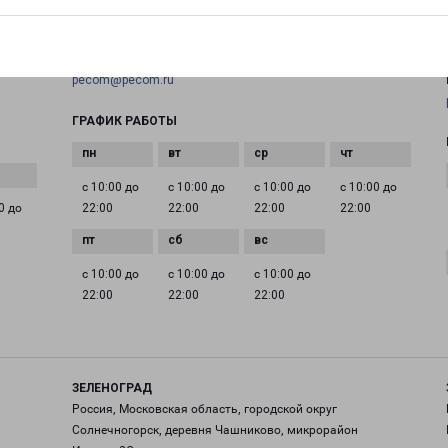
+7(495) 660-11-11
EMAIL
pecom@pecom.ru
ГРАФИК РАБОТЫ
с 10:00 до
с 10:00 до
с 10:00 до
с 10:00 до
0 до
22:00
22:00
22:00
22:00
с 10:00 до
с 10:00 до
с 10:00 до
22:00
22:00
22:00
ЗЕЛЕНОГРАД
Россия, Московская область, городской округ
Солнечногорск, деревня Чашниково, микрорайон