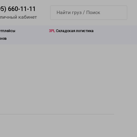
95) 660-11-11
 личный кабинет
етплейсы
3PL
Складская логистика
инов