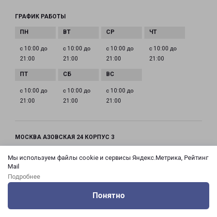
ГРАФИК РАБОТЫ
с 10:00 до
с 10:00 до
с 10:00 до
с 10:00 до
21:00
21:00
21:00
21:00
с 10:00 до
с 10:00 до
с 10:00 до
21:00
21:00
21:00
МОСКВА АЗОВСКАЯ 24 КОРПУС 3
Россия, Москва город, Зюзино район, улица
Мы используем файлы cookie и сервисы Яндекс.Метрика, Рейтинг
Азовская, дом 24, корпус 3
Mail
Подробнее
на карте
Понятно
ТЕЛЕФОН
Оцените нашу работу
Услуги
Сервисы
Меню
Кабинет
Контакты
+7(495) 660-11-11