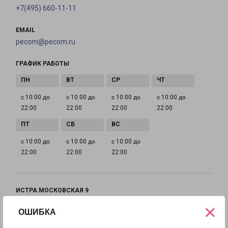
+7(495) 660-11-11
EMAIL
pecom@pecom.ru
ГРАФИК РАБОТЫ
с 10:00 до
с 10:00 до
с 10:00 до
с 10:00 до
22:00
22:00
22:00
22:00
с 10:00 до
с 10:00 до
с 10:00 до
22:00
22:00
22:00
ИСТРА МОСКОВСКАЯ 9
Московская область, улица Московская, 9
×
ОШИБКА
на карте