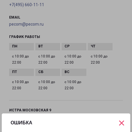
+7(495) 660-11-11
EMAIL
pecom@pecom.ru
ГРАФИК РАБОТЫ
с 10:00 до
с 10:00 до
с 10:00 до
с 10:00 до
22:00
22:00
22:00
22:00
с 10:00 до
с 10:00 до
с 10:00 до
22:00
22:00
22:00
ИСТРА МОСКОВСКАЯ 9
Московская область, улица Московская, 9
×
ОШИБКА
на карте