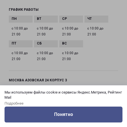
ГРАФИК РАБОТЫ
с 10:00 до
с 10:00 до
с 10:00 до
с 10:00 до
21:00
21:00
21:00
21:00
с 10:00 до
с 10:00 до
с 10:00 до
21:00
21:00
21:00
МОСКВА АЗОВСКАЯ 24 КОРПУС 3
Россия, Москва город, Зюзино район, улица
Мы используем файлы cookie и сервисы Яндекс.Метрика, Рейтинг
Азовская, дом 24, корпус 3
Mail
Подробнее
на карте
Понятно
ТЕЛЕФОН
Оцените нашу работу
Услуги
Сервисы
Меню
Кабинет
Контакты
+7(495) 660-11-11