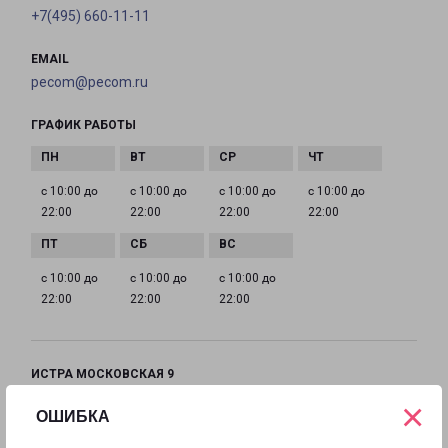
+7(495) 660-11-11
EMAIL
pecom@pecom.ru
ГРАФИК РАБОТЫ
с 10:00 до
с 10:00 до
с 10:00 до
с 10:00 до
22:00
22:00
22:00
22:00
с 10:00 до
с 10:00 до
с 10:00 до
22:00
22:00
22:00
ИСТРА МОСКОВСКАЯ 9
Московская область, улица Московская, 9
×
ОШИБКА
на карте