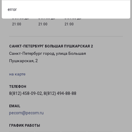
error
с 09:00 до
с 09:00 до
с 09:00 до
21:00
21:00
21:00
САНКТ-ПЕТЕРБУРГ БОЛЬШАЯ ПУШКАРСКАЯ 2
Санкт-Петербург город, улица Большая
Пушкарская, 2
на карте
ТЕЛЕФОН
8(812) 458-09-02, 8(812) 494-88-88
EMAIL
pecom@pecom.ru
ГРАФИК РАБОТЫ