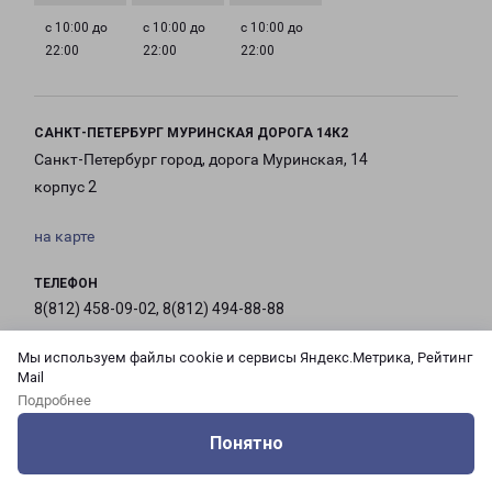
с 10:00 до
с 10:00 до
с 10:00 до
22:00
22:00
22:00
САНКТ-ПЕТЕРБУРГ МУРИНСКАЯ ДОРОГА 14К2
Санкт-Петербург город, дорога Муринская, 14
корпус 2
на карте
ТЕЛЕФОН
8(812) 458-09-02, 8(812) 494-88-88
EMAIL
Мы используем файлы cookie и сервисы Яндекс.Метрика, Рейтинг
Mail
pecom@pecom.ru
Подробнее
ГРАФИК РАБОТЫ
Понятно
Оцените нашу работу
Услуги
Сервисы
Меню
Кабинет
Контакты