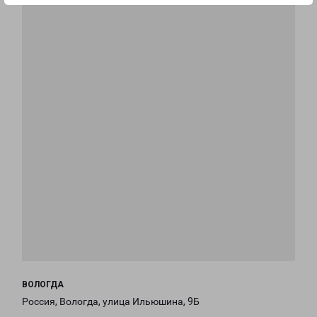
ВОЛОГДА
Россия, Вологда, улица Ильюшина, 9Б